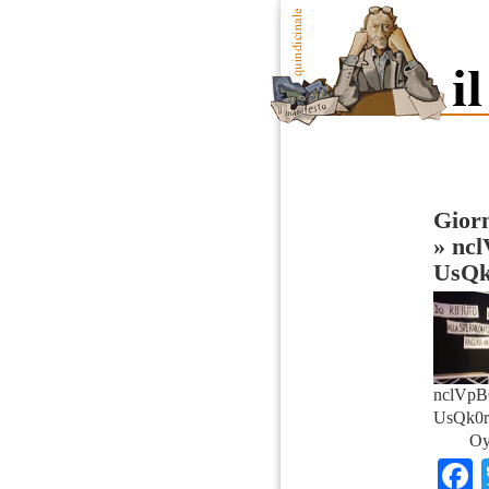
Giorn
»
nc
UsQ
nclVpB
UsQk0
Oy