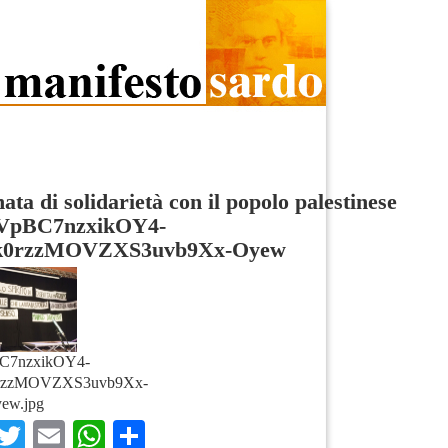
ata di solidarietà con il popolo palestinese
lVpBC7nzxikOY4-
k0rzzMOVZXS3uvb9Xx-Oyew
C7nzxikOY4-
rzzMOVZXS3uvb9Xx-
ew.jpg
Facebook
Twitter
Email
WhatsApp
Condividi