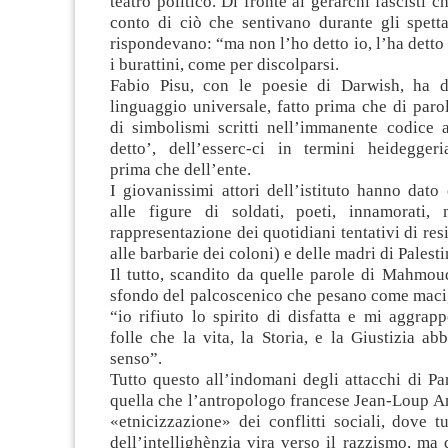
teatro politico. Di fronte ai gerarchi fascisti 
conto di ciò che sentivano durante gli spettac
rispondevano: “ma non l’ho detto io, l’ha detto 
i burattini, come per discolparsi.
Fabio Pisu, con le poesie di Darwish, ha 
linguaggio universale, fatto prima che di parole
di simbolismi scritti nell’immanente codice a
detto’, dell’esserc-ci in termini heideggeria
prima che dell’ente.
I giovanissimi attori dell’istituto hanno dat
alle figure di soldati, poeti, innamorati, 
rappresentazione dei quotidiani tentativi di res
alle barbarie dei coloni) e delle madri di Palesti
Il tutto, scandito da quelle parole di Mahmou
sfondo del palcoscenico che pesano come macig
“io rifiuto lo spirito di disfatta e mi aggrap
folle che la vita, la Storia, e la Giustizia a
senso”.
Tutto questo all’indomani degli attacchi di Par
quella che l’antropologo francese Jean-Loup A
«etnicizzazione» dei conflitti sociali, dove t
dell’intellighènzia vira verso il razzismo, ma 