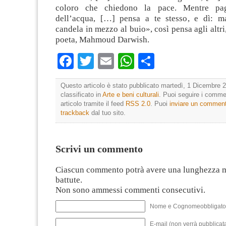
coloro che chiedono la pace. Mentre pag
dell’acqua, […] pensa a te stesso, e dì: m
candela in mezzo al buio», così pensa agli altri
poeta, Mahmoud Darwish.
Facebook
Twitter
Email
WhatsApp
Condividi
Questo articolo è stato pubblicato martedì, 1 Dicembre 2
classificato in
Arte e beni culturali
. Puoi seguire i comme
articolo tramite il feed
RSS 2.0
. Puoi
inviare un commen
trackback
dal tuo sito.
Scrivi un commento
Ciascun commento potrà avere una lunghezza 
battute.
Non sono ammessi commenti consecutivi.
Nome e Cognomeobbligato
E-mail (non verrà pubblicata