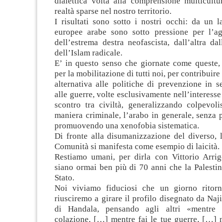
dialettica volta alla comprensione multicultu
realtà sparse nel nostro territorio.
I risultati sono sotto i nostri occhi: da un 
europee arabe sono sotto pressione per l’ag
dell’estrema destra neofascista, dall’altra da
dell’Islam radicale.
E’ in questo senso che giornate come queste, 
per la mobilitazione di tutti noi, per contribuire
alternativa alle politiche di prevenzione in s
alle guerre, volte esclusivamente nell’interesse
scontro tra civiltà, generalizzando colpevoli
maniera criminale, l’arabo in generale, senza p
promuovendo una xenofobia sistematica.
Di fronte alla disumanizzazione del diverso, l
Comunità si manifesta come esempio di laicità.
Restiamo umani, per dirla con Vittorio Arrig
siano ormai ben più di 70 anni che la Palesti
Stato.
Noi viviamo fiduciosi che un giorno ritorn
riusciremo a girare il profilo disegnato da Naji
di Handala, pensando agli altri «mentre 
colazione, […] mentre fai le tue guerre, […] 