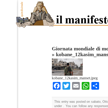
Giornata mondiale di mo
»
kobane_12kasim_mans
kobane_12kasim_manset.jpeg
Facebook
Twitter
Email
What
Co
This entry was posted on sabato, Otto
under . You can follow any responses