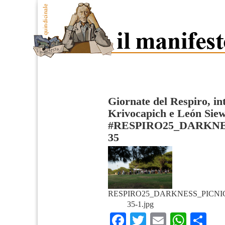
Giornate del Respiro, in
Krivocapich e León Sie
#RESPIRO25_DARKNE
35
RESPIRO25_DARKNESS_PICNI
35-1.jpg
Facebook
Twitter
Email
What
Co