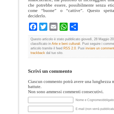
che potrebbe essere, possibilmente senza etic
come “buone” o “cattive”. Questo spetta
deciderlo.
Facebook
Twitter
Email
WhatsApp
Condividi
Questo articolo è stato pubblicato giovedì, 28 Maggio 20
classificato in
Arte e beni culturali
. Puoi seguire i comme
articolo tramite il feed
RSS 2.0
. Puoi
inviare un commen
trackback
dal tuo sito.
Scrivi un commento
Ciascun commento potrà avere una lunghezza 
battute.
Non sono ammessi commenti consecutivi.
Nome e Cognomeobbligato
E-mail (non verrà pubblicata