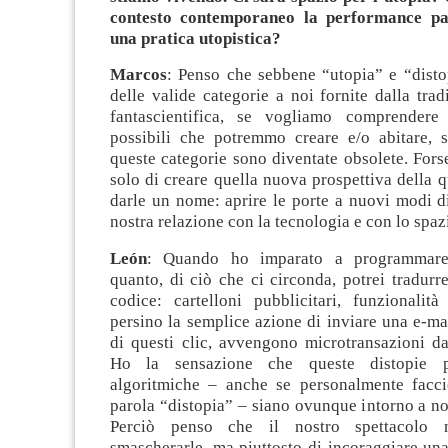
contesto contemporaneo la performance par
una pratica utopistica?
Marcos
: Penso che sebbene “utopia” e “disto
delle valide categorie a noi fornite dalla tradi
fantascientifica, se vogliamo comprender
possibili che potremmo creare e/o abitare, s
queste categorie sono diventate obsolete. For
solo di creare quella nuova prospettiva della q
darle un nome: aprire le porte a nuovi modi d
nostra relazione con la tecnologia e con lo spaz
León
: Quando ho imparato a programmare
quanto, di ciò che ci circonda, potrei tradurr
codice: cartelloni pubblicitari, funzionalità
persino la semplice azione di inviare una e-ma
di questi clic, avvengono microtransazioni da
Ho la sensazione che queste distopie pl
algoritmiche – anche se personalmente facci
parola “distopia” – siano ovunque intorno a noi,
Perciò penso che il nostro spettacolo 
smascherarle, ma piuttosto di incoraggiare una