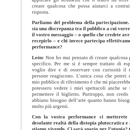
creare qualcosa che possa aiutarci a costru
risposta.
Parliamo del problema della partecipazione.
sia una discrepanza tra il pubblico a cui vor
il vostro messaggio – o quello che credete av
recepirlo – e chi invece partecipa effettivam
performance?
León
: Non ho mai pensato di creare qualcosa 
specifico. Per me si è sempre trattato di es
voglio dire e di osservare con curiosità il
persone reagiscono. L’unica cosa che potrei d
mio pubblico di riferimento è che mi piacerebb
potessero vedere i miei spettacoli anche se
permettere il biglietto. Purtroppo, non credo
abbiano bisogno dell’arte quanto hanno bisogn
molto più urgenti.
Con la vostra performance ci metterete 
desolante realtà della distopia plutocratica e
stiamo vivendo. Ci sarà spazio per l’utopia? 