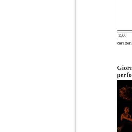
caratter
Giorn
perfo