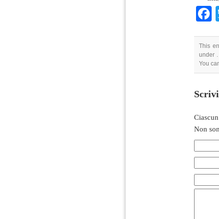
This en
under .
You can
Scriv
Ciascun
Non son