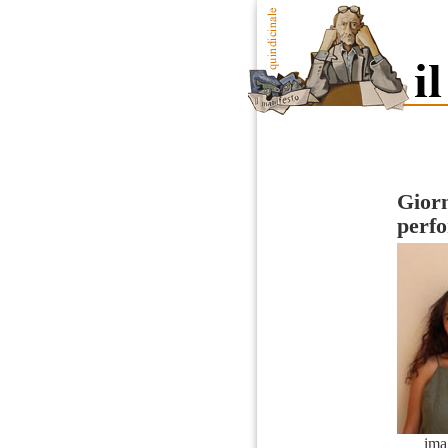
Giorn
perfo
ima