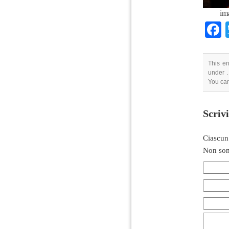
im
This en
under .
You can
Scriv
Ciascun
Non son