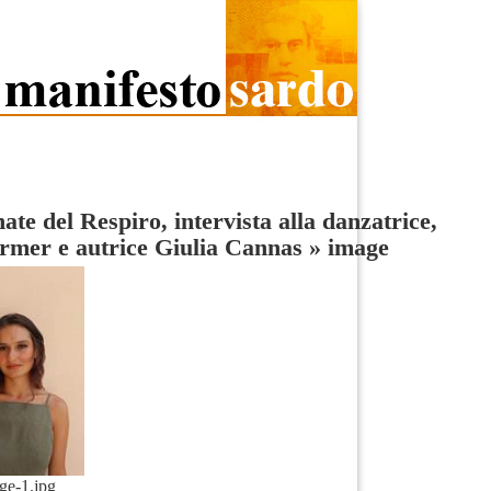
ate del Respiro, intervista alla danzatrice,
rmer e autrice Giulia Cannas
»
image
ge-1.jpg