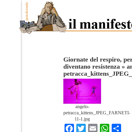
Giornate del respiro, p
diventano resistenza
»
a
petracca_kittens_JPE
angelo-
petracca_kittens_JPEG_FARNETI-
11-1.jpg
Facebook
Twitter
Email
What
Co