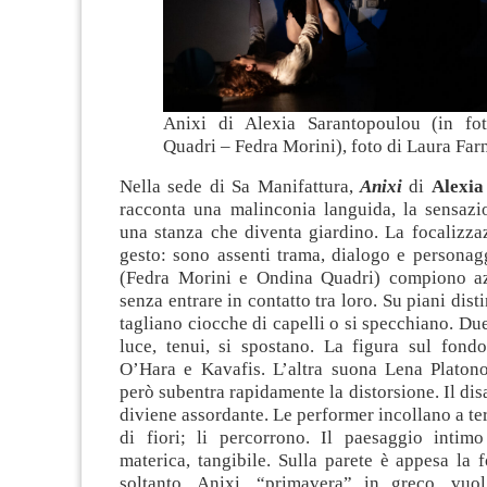
Anixi di Alexia Sarantopoulou (in fo
Quadri – Fedra Morini), foto di Laura Farn
Nella sede di Sa Manifattura,
Anixi
di
Alexia
racconta una malinconia languida, la sensazi
una stanza che diventa giardino. La focalizza
gesto: sono assenti trama, dialogo e personag
(Fedra Morini e Ondina Quadri) compiono az
senza entrare in contatto tra loro. Su piani disti
tagliano ciocche di capelli o si specchiano. Due
luce, tenui, si spostano. La figura sul fondo
O’Hara e Kavafis. L’altra suona Lena Platono
però subentra rapidamente la distorsione. Il disa
diviene assordante. Le performer incollano a ter
di fiori; li percorrono. Il paesaggio inti
materica, tangibile. Sulla parete è appesa la 
soltanto. Anixi, “primavera” in greco, vuol