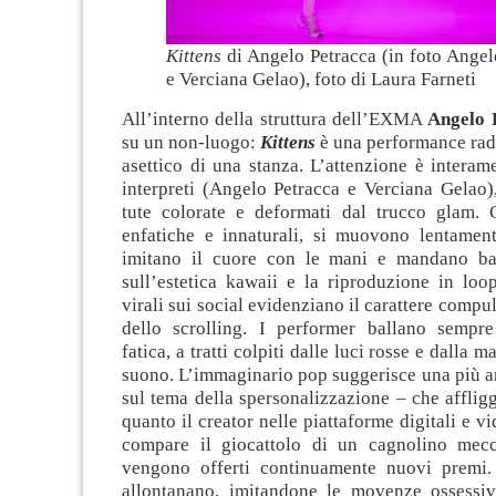
Kittens
di Angelo Petracca (in foto Angel
e Verciana Gelao), foto di Laura Farneti
All’interno della struttura dell’EXMA
Angelo 
su un non-luogo:
Kittens
è una performance rad
asettico di una stanza. L’attenzione è interame
interpreti (Angelo Petracca e Verciana Gelao),
tute colorate e deformati dal trucco glam. 
enfatiche e innaturali, si muovono lentament
imitano il cuore con le mani e mandano bac
sull’estetica kawaii e la riproduzione in loo
virali sui social evidenziano il carattere compu
dello scrolling. I performer ballano sempr
fatica, a tratti colpiti dalle luci rosse e dalla 
suono. L’immaginario pop suggerisce una più a
sul tema della spersonalizzazione – che affligg
quanto il creator nelle piattaforme digitali e v
compare il giocattolo di un cagnolino mecc
vengono offerti continuamente nuovi premi.
allontanano, imitandone le movenze ossessive