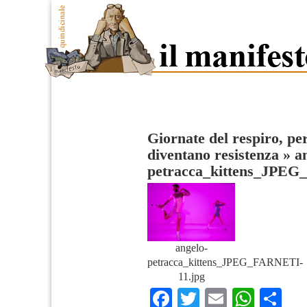
Giornate del respiro, p
diventano resistenza
»
a
petracca_kittens_JPE
angelo-
petracca_kittens_JPEG_FARNETI-
11.jpg
Facebook
Twitter
Email
What
Co