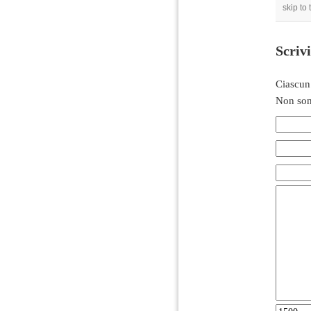
skip to
Scriv
Ciascun
Non son