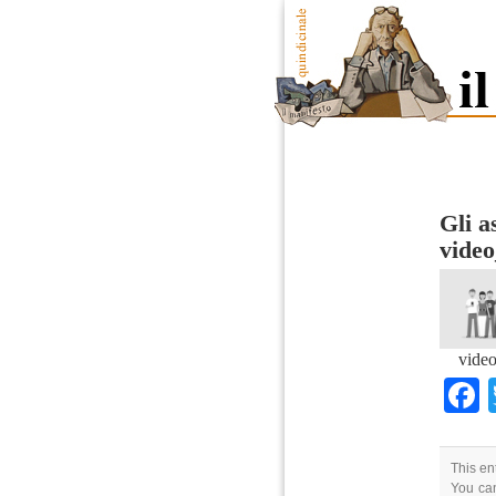
Gli a
vide
vide
This en
You can