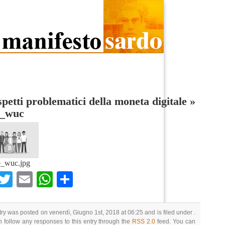
spetti problematici della moneta digitale
»
o_wuc
o_wuc.jpg
Facebook
Twitter
Email
WhatsApp
Condividi
try was posted on venerdì, Giugno 1st, 2018 at 06:25 and is filed under .
 follow any responses to this entry through the
RSS 2.0
feed. You can