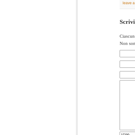
leave 
Scriv
Ciascun
Non son