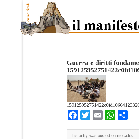
Guerra e diritti fondame
159125952751422c0fd10
159125952751422c0fd10664123320
Facebook
Twitter
Email
What
Co
This entry was posted on mercoledì, 