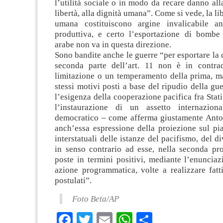
l’utilità sociale o in modo da recare danno alla
libertà, alla dignità umana”. Come si vede, la lib
umana costituiscono argine invalicabile anc
produttiva, e certo l’esportazione di bombe 
arabe non va in questa direzione.
Sono bandite anche le guerre “per esportare la
seconda parte dell’art. 11 non è in contra
limitazione o un temperamento della prima, ma
stessi motivi posti a base del ripudio della gu
l’esigenza della cooperazione pacifica fra Stati
l’instaurazione di un assetto internaziona
democratico – come afferma giustamente Anto
anch’essa espressione della proiezione sul pi
interstatuali delle istanze del pacifismo, del d
in senso contrario ad esse, nella seconda pr
poste in termini positivi, mediante l’enunciaz
azione programmatica, volte a realizzare fatt
postulati”.
Foto Beta/AP
Facebook
Twitter
Email
WhatsApp
Condividi