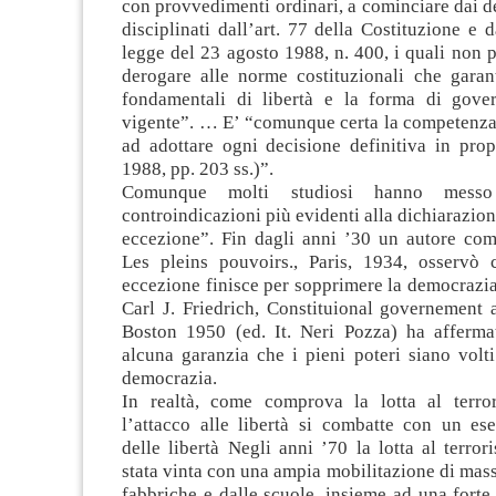
con provvedimenti ordinari, a cominciare dai de
disciplinati dall’art. 77 della Costituzione e d
legge del 23 agosto 1988, n. 400, i quali non 
derogare alle norme costituzionali che garant
fondamentali di libertà e la forma di gove
vigente”. … E’ “comunque certa la competenza
ad adottare ogni decisione definitiva in prop
1988, pp. 203 ss.)”.
Comunque molti studiosi hanno mess
controindicazioni più evidenti alla dichiarazion
eccezione”. Fin dagli anni ’30 un autore com
Les pleins pouvoirs., Paris, 1934, osservò 
eccezione finisce per sopprimere la democrazia
Carl J. Friedrich, Constituional governement
Boston 1950 (ed. It. Neri Pozza) ha afferm
alcuna garanzia che i pieni poteri siano volti
democrazia.
In realtà, come comprova la lotta al terror
l’attacco alle libertà si combatte con un es
delle libertà Negli anni ’70 la lotta al terro
stata vinta con una ampia mobilitazione di massa
fabbriche e dalle scuole, insieme ad una fort