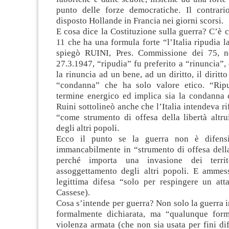
punto delle forze democratiche. Il contrar
disposto Hollande in Francia nei giorni scorsi.
E cosa dice la Costituzione sulla guerra? C’è c
11 che ha una formula forte “l’Italia ripudia 
spiegò RUINI, Pres. Commissione dei 75, ne
27.3.1947, “ripudia” fu preferito a “rinuncia”
la rinuncia ad un bene, ad un diritto, il diritto
“condanna” che ha solo valore etico. “Rip
termine energico ed implica sia la condanna c
Ruini sottolineò anche che l’Italia intendeva ri
“come strumento di offesa della libertà altrui
degli altri popoli.
Ecco il punto se la guerra non è difensi
immancabilmente in “strumento di offesa della 
perché importa una invasione dei territ
assoggettamento degli altri popoli. E amme
legittima difesa “solo per respingere un atta
Cassese).
Cosa s’intende per guerra? Non solo la guerra i
formalmente dichiarata, ma “qualunque form
violenza armata (che non sia usata per fini di