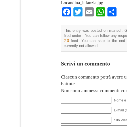
Locandina_infanzia.jpg
Facebook
Twitter
Email
What
Co
This entry was posted on martedì, G
filed under . You can follow any resp
2.0
feed. You can skip to the end 
currently not allowed.
Scrivi un commento
Ciascun commento potrà avere u
battute.
Non sono ammessi commenti con
Nome e 
E-mail (
Sito We