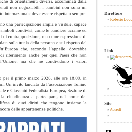
itiche di orientamenti diversi, accomunati dalla
iderati non negoziabili: i bambini non sono un
Direttore
itto internazionale deve essere rispettato sempre.
Roberto Lod
ano una partecipazione ampia e visibile, capace
n simboli condivisi, come le bandiere ucraine ed
 di contrapposizione, ma come espressione di
data sulla tutela della persona e sul rispetto del
. Un’Europa che, secondo l’appello, dovrebbe
Link
 di riferimento anche per quei Paesi che non
ll’Unione, ma che ne condividono i valori
o per il primo marzo 2026, alle ore 18.00, in
ari. Un invito lanciato da l’associazione Tonino
ale e Gioventù Federalista Europea, Sezione di
a la cittadinanza a partecipare, nel nome dei
difesa di quei diritti che tengono insieme le
Sito
cora delle appartenenze politiche.
Accedi