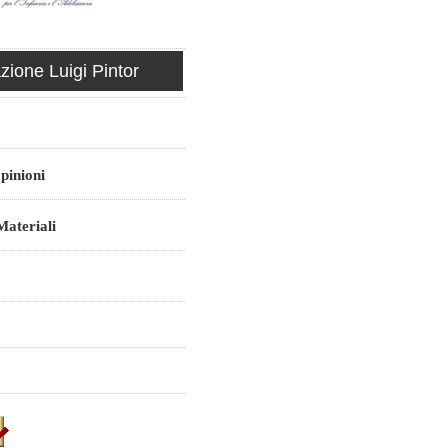
ione Luigi Pintor
pinioni
ateriali