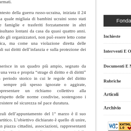
armati.
ntesto della guerra russo-ucraina, iniziata il 24
a quale migliaia di bambini ucraini sono stati
Fondaz
ie famiglie e trasferiti forzatamente in altri
 risultano lontani da casa da quasi quattro anni.
Inchieste
o gli organizzatori, non può essere letto come
tica, ma come una violazione diretta delle
 sui diritti dell’infanzia e sulla protezione dei
Interventi E O
Documenti E M
nserisce in un quadro più ampio, segnato da
una vera e propria “strage di diritto e di diritti”
n periodo storico in cui le regole del diritto
Rubriche
o sempre più spesso ignorate o aggirate,
appresentare un richiamo collettivo alla
Articoli
l rispetto delle norme condivise, sostengono i
sistere né sicurezza né pace duratura.
Archivio
rali dell’appuntamento del 1° marzo è il suo
titico. L’obiettivo dichiarato è quello di unire,
n piazza cittadini, associazioni, rappresentanti