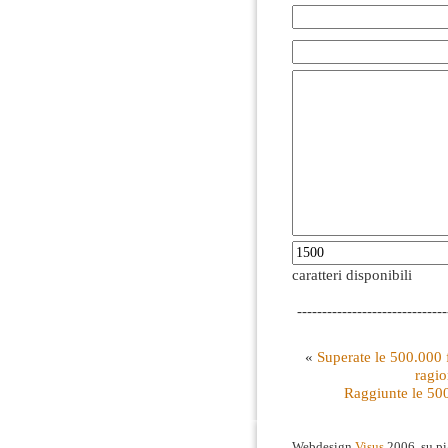
caratteri disponibili
------------------------------
«
Superate le 500.000 
ragio
Raggiunte le 500
Webdesign
Visus
2006, su p