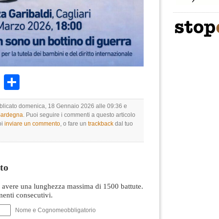
k
r
ail
WhatsApp
Condividi
bblicato domenica, 18 Gennaio 2026 alle 09:36 e
 Sardegna
. Puoi seguire i commenti a questo articolo
oi
inviare un commento
, o fare un
trackback
dal tuo
to
avere una lunghezza massima di 1500 battute.
nti consecutivi.
Nome e Cognomeobbligatorio