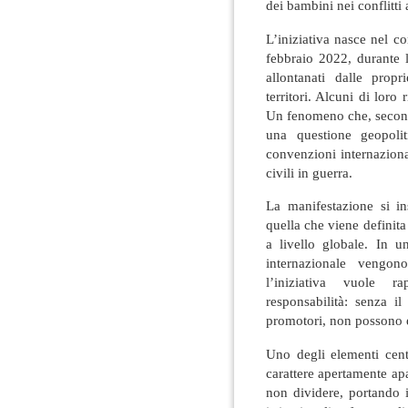
dei bambini nei conflitti 
L’iniziativa nasce nel co
febbraio 2022, durante l
allontanati dalle propr
territori. Alcuni di loro
Un fenomeno che, second
una questione geopoli
convenzioni internazionali
civili in guerra.
La manifestazione si i
quella che viene definita 
a livello globale. In u
internazionale vengon
l’iniziativa vuole r
responsabilità: senza i
promotori, non possono e
Uno degli elementi cent
carattere apertamente apar
non dividere, portando i