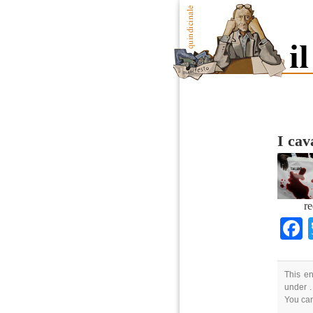
I cav
re
This en
under .
You ca