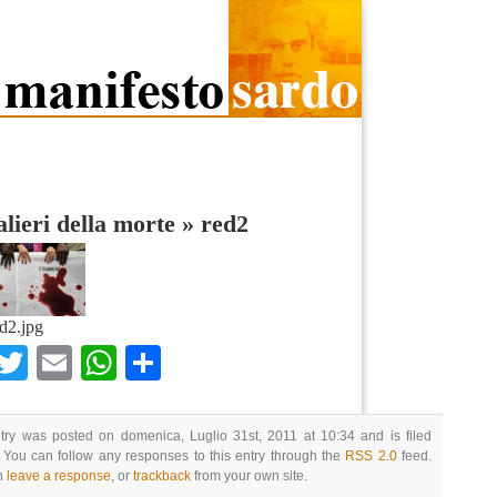
alieri della morte
»
red2
d2.jpg
Facebook
Twitter
Email
WhatsApp
Condividi
try was posted on domenica, Luglio 31st, 2011 at 10:34 and is filed
 You can follow any responses to this entry through the
RSS 2.0
feed.
n
leave a response
, or
trackback
from your own site.