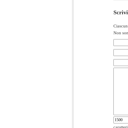
Scriv
Ciascun
Non son
caratter