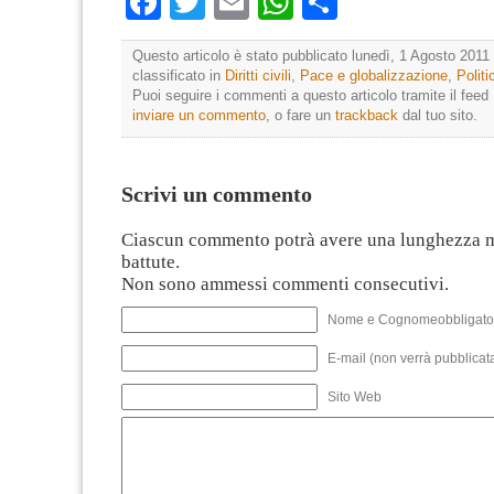
Facebook
Twitter
Email
WhatsApp
Condividi
Questo articolo è stato pubblicato lunedì, 1 Agosto 2011 
classificato in
Diritti civili
,
Pace e globalizzazione
,
Polit
Puoi seguire i commenti a questo articolo tramite il feed
inviare un commento
, o fare un
trackback
dal tuo sito.
Scrivi un commento
Ciascun commento potrà avere una lunghezza 
battute.
Non sono ammessi commenti consecutivi.
Nome e Cognomeobbligato
E-mail (non verrà pubblicata
Sito Web