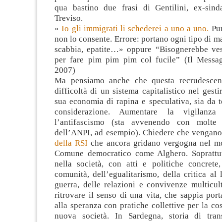
qua bastino due frasi di Gentilini, ex-sind
Treviso.
«
Io gli immigrati li schederei a uno a uno.
Pur
non lo consente. Errore: portano ogni tipo di mal
scabbia, epatite…» oppure “Bisognerebbe vesti
per fare pim pim pim col fucile” (Il Messa
2007)
Ma pensiamo anche che questa recrudescenza
difficoltà di un sistema capitalistico nel gestir
sua economia di rapina e speculativa, sia da 
considerazione. Aumentare la vigilanza
l’antifascismo (sta avvenendo con molte
dell’ANPI, ad esempio). Chiedere che vengano
della RSI
che ancora gridano vergogna nel m
Comune democratico come Alghero. Soprattu
nella società, con atti e politiche concrete,
comunità, dell’egualitarismo, della critica al 
guerra, delle relazioni e convivenze multicul
ritrovare il senso di una vita, che sappia port
alla speranza con pratiche collettive per la co
nuova società. In Sardegna, storia di trans