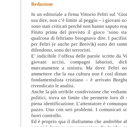
Redazione
In un editoriale a firma Vittorio Feltri sul ‘Gi
usa dire, non c’è limite al peggio – i giovani u
sono stati criticati perché non hanno saputo rea
Finito prima del previsto il gioco ‘sono stat
qualcosa di feltriano bisognava dire. I pacifis
per Feltri (e anche per Breivik) sono dei rammo
difendono, sono dei terroristi.
E’ indicibile l’offesa delle parole scritte da Vi
giovani uccisi, compagni laburisti, dic
marcatamente a sinistra. Ma dove Feltri no
ammettere che la sua cultura non è così distan
fondamentalista cristiano – è arrivato Borgh
rivendicato le analisi.
Anche la più orribile condivisione che vediamo 
politici, trova un limite che permette loro di
piena identificazione. L’attentatore è comunque
pazzo. Uno con seri problemi. I comunicati sc
fuori controllo.
Ed è proprio qua il diaframma che andrebbe ab