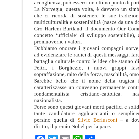
accoglienza, può esserci un ottimo punto di par
La Norvegia, questa volta, è davvero un simb
che ci ricorda di sostenere le sue tradizioni
multiculturalità e sostenibilità (nasce da una 
Gro Harlem Burtland, il documento Our Comm
concetto ‘ufficiale’ di sviluppo sostenibile), c
promuoverne i valori.
Dobbiamo onorare i giovani compagni norveg
ad evidenziare le radici di questi messaggi, far
battaglia culturale contro le idee che stanno di
Feltri, i Borghezio, i nuovi gruppi fasci
sopraffazione, mito della forza, maschilità, omo
Sarebbe bello che il nome della tragica 
caratterizzasse un convegno permanente contro
fondamentalista cristiano-cattolica, na
nazionalista.
Forse sono questi giovani morti pacifici e solid
tante candidature agghiaccianti o semplice
persino quella di
Silvio Berlusconi
– a dov
diritto, il premio Nobel per la pace.