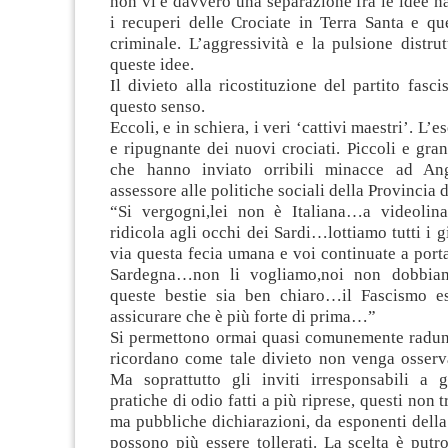
non vi è davvero una separazione fra le idee naz
i recuperi delle Crociate in Terra Santa e qu
criminale. L’aggressività e la pulsione distrut
queste idee.
Il divieto alla ricostituzione del partito fasc
questo senso.
Eccoli, e in schiera, i veri ‘cattivi maestri’. L’e
e ripugnante dei nuovi crociati. Piccoli e gra
che hanno inviato orribili minacce ad An
assessore alle politiche sociali della Provincia d
“Si vergogni,lei non è Italiana…a videolina
ridicola agli occhi dei Sardi…lottiamo tutti i 
via questa fecia umana e voi continuate a portar
Sardegna…non li vogliamo,noi non dobbia
queste bestie sia ben chiaro…il Fascismo es
assicurare che è più forte di prima…”
Si permettono ormai quasi comunemente raduni 
ricordano come tale divieto non venga osserva
Ma soprattutto gli inviti irresponsabili a g
pratiche di odio fatti a più riprese, questi non
ma pubbliche dichiarazioni, da esponenti dell
possono più essere tollerati. La scelta è put