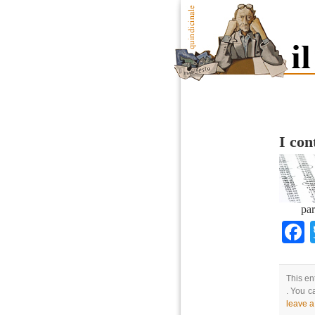
I con
par
This en
. You c
leave 