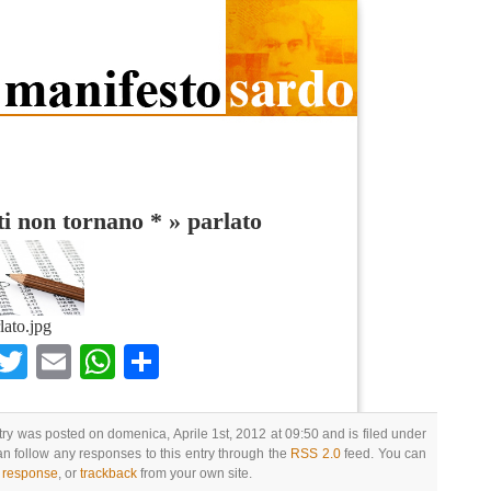
ti non tornano *
»
parlato
lato.jpg
Facebook
Twitter
Email
WhatsApp
Condividi
try was posted on domenica, Aprile 1st, 2012 at 09:50 and is filed under
an follow any responses to this entry through the
RSS 2.0
feed. You can
a response
, or
trackback
from your own site.