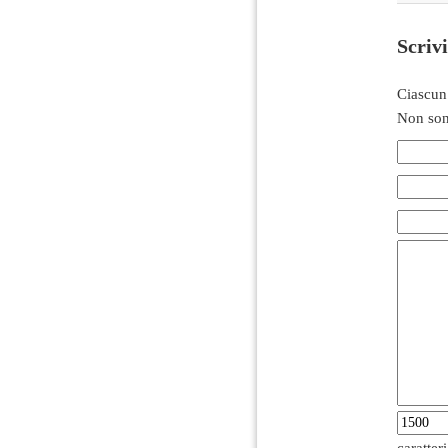
Scriv
Ciascun
Non son
caratter