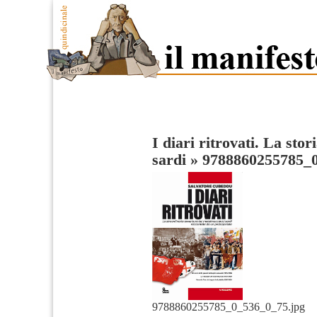
I diari ritrovati. La sto
sardi
»
9788860255785_
9788860255785_0_536_0_75.jpg