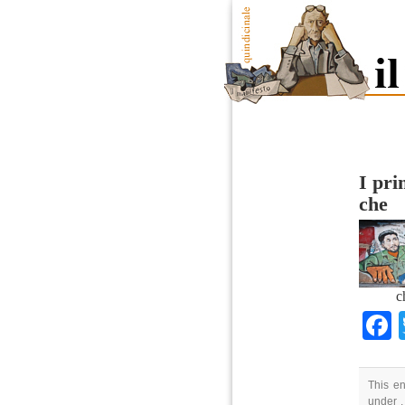
I pri
che
c
This en
under .