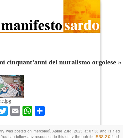
mi cinquant’anni del muralismo orgolese
»
he.jpg
Facebook
Twitter
Email
WhatsApp
Condividi
try was posted on mercoledì, Aprile 23rd, 2025 at 07:36 and is filed
 You can follow any responses to this entry through the
RSS 2.0
feed.