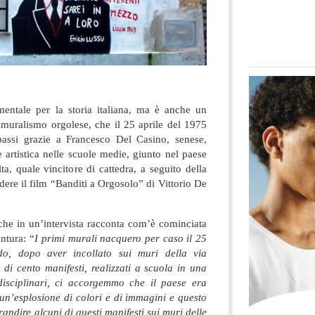
entale per la storia italiana, ma è anche un
 muralismo orgolese, che il 25 aprile del 1975
assi grazie a Francesco Del Casino, senese,
 artistica nelle scuole medie, giunto nel paese
ta, quale vincitore di cattedra, a seguito della
dere il film “Banditi a Orgosolo” di Vittorio De
che in un’intervista racconta com’è cominciata
ntura: “
I primi murali nacquero per caso il 25
do, dopo aver incollato sui muri della via
 di cento manifesti, realizzati a scuola in una
ridisciplinari, ci accorgemmo che il paese era
un’esplosione di colori e di immagini e questo
randire alcuni di questi manifesti sui muri delle