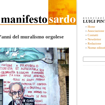
associaz
LUIGI PI
Home
Associazione
Contatti
’anni del muralismo orgolese
Newsletter
Redazione
Norme editori