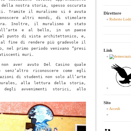
 della nostra storia, spesso oscurata 
ci. Tramite il muralismo si è avuta 
Direttore
onoscere altri mondi, di stimolare 
Roberto Lod
ra. Inoltre, il muralismo è stato 
all’arte e al bello, in un paese 
al punto di vista architettonico, e, 
al fine di rendere più gradevole il 
o, nel primo periodo venivano “presi 
Link
atiscenti muri.
 non aver avuto Del Casino quale 
 senz’altro riconoscere come egli 
azioni di studenti non solo all’arte 
urales, alla lettura della storia, 
e degli avvenimenti storici, allo 
Sito
Accedi