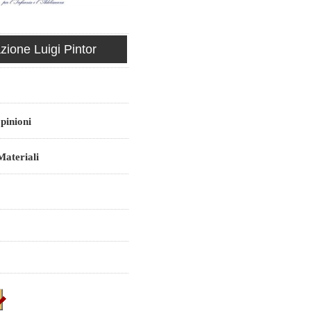
ione Luigi Pintor
pinioni
ateriali