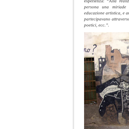
esperienza: “A
lla real
persona una miriade d
educazione artistica, e 
partecipavano attraverso l
poetici, ecc.”.