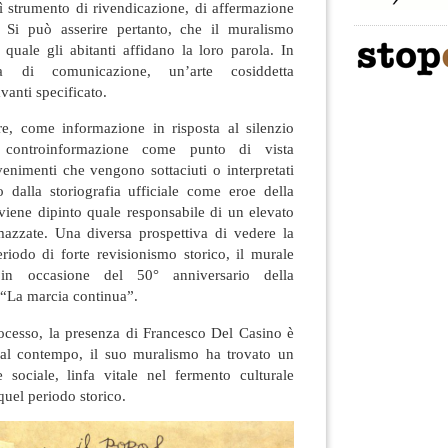
ì strumento di rivendicazione, di affermazione
le. Si può asserire pertanto, che il muralismo
quale gli abitanti affidano la loro parola. In
a di comunicazione, un’arte cosiddetta
vanti specificato.
tre, come informazione in risposta al silenzio
controinformazione come punto di vista
venimenti che vengono sottaciuti o interpretati
o dalla storiografia ufficiale come eroe della
viene dipinto quale responsabile di un elevato
zzate. Una diversa prospettiva di vedere la
riodo di forte revisionismo storico, il murale
 in occasione del 50° anniversario della
 “La marcia continua”.
rocesso, la presenza di Francesco Del Casino è
 al contempo, il suo muralismo ha trovato un
e sociale, linfa vitale nel fermento culturale
quel periodo storico.