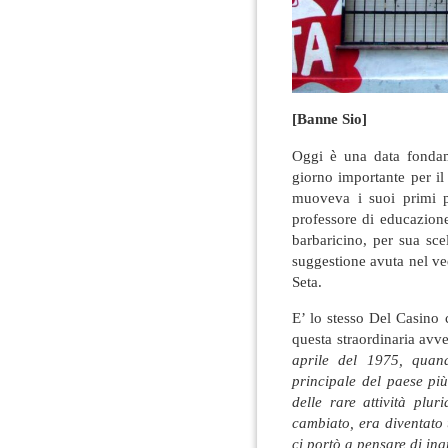
[Banne Sio]
Oggi è una data fondam
giorno importante per il
muoveva i suoi primi p
professore di educazione
barbaricino, per sua scel
suggestione avuta nel ve
Seta.
E’ lo stesso Del Casino 
questa straordinaria avve
aprile del 1975, quan
principale del paese più
delle rare attività plu
cambiato, era diventato 
ci portò a pensare di ing