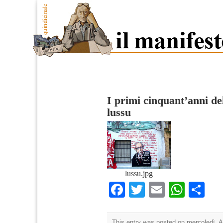
I primi cinquant’anni d
lussu
lussu.jpg
Facebook
Twitter
Email
What
Co
This entry was posted on mercoledì, Ap