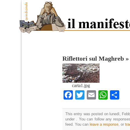
Riflettori sul Maghreb
carta1.jpg
Facebook
Twitter
Email
What
Co
This entry was posted on lunedì, Febbr
under . You can follow any responses
feed. You can
leave a response
, or
tr