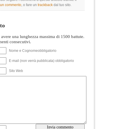
e un commento
, o fare un
trackback
dal tuo sito.
to
avere una lunghezza massima di 1500 battute.
nti consecutivi.
Nome e Cognomeobbligatorio
E-mail (non verrà pubblicata) obbligatorio
Sito Web