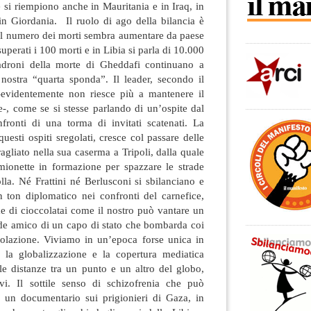
e si riempiono anche in Mauritania e in Iraq, in
n Giordania. Il ruolo di ago della bilancia è
e il numero dei morti sembra aumentare da paese
superati i 100 morti e in Libia si parla di 10.000
uadroni della morte di Gheddafi continuano a
 nostra “quarta sponda”. Il leader, secondo il
-evidentemente non riesce più a mantenere il
ne-, come se si stesse parlando di un’ospite dal
ronti di una torma di invitati scatenati. La
uesti ospiti sregolati, cresce col passare delle
agliato nella sua caserma a Tripoli, dalla quale
ionette in formazione per spazzare le strade
olla. Né Frattini né Berlusconi si sbilanciano e
 ton diplomatico nei confronti del carnefice,
e di cioccolatai come il nostro può vantare un
nde amico di un capo di stato che bombarda coi
polazione. Viviamo in un’epoca forse unica in
a, la globalizzazione e la copertura mediatica
le distanze tra un punto e un altro del globo,
vi. Il sottile senso di schizofrenia che può
di un documentario sui prigionieri di Gaza, in