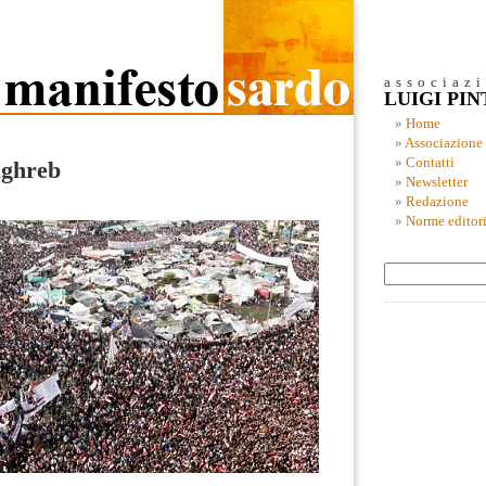
associaz
LUIGI PI
Home
Associazione
Contatti
aghreb
Newsletter
Redazione
Norme editori