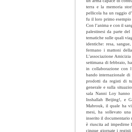
un’arma capace di contrast
terra e la memoria sto
pellicola ha un raggio d
fu il loro primo esempi
Con l’anima e con il san
palestinesi da parte de
tematiche sulle quali vi
identiche: resa, sangue
fermano i mattoni della
L’associazione Amicizia 
settimana di febbraio, h
in collaborazione con l
bando internazionale di
prodotti da registi di 
generale e sulla situazio
sala Nanni Loy hanno 
Inshallah Beijing!, e 
Mabrouk, il quale ha vi
mesi, ha sollevato un
inserito il documentario 
è riuscita ad impedirne 
cinque giornate i registi 