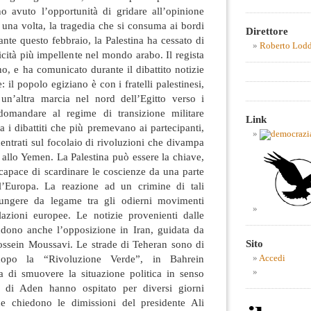
o avuto l’opportunità di gridare all’opinione
 una volta, la tragedia che si consuma ai bordi
Direttore
nte questo febbraio, la Palestina ha cessato di
Roberto Lod
icità più impellente nel mondo arabo. Il regista
o, e ha comunicato durante il dibattito notizie
 il popolo egiziano è con i fratelli palestinesi,
un’altra marcia nel nord dell’Egitto verso i
domandare al regime di transizione militare
Link
a i dibattiti che più premevano ai partecipanti,
entrati sul focolaio di rivoluzioni che divampa
e allo Yemen. La Palestina può essere la chiave,
 capace di scardinare le coscienze da una parte
ell’Europa. La reazione ad un crimine di tali
fungere da legame tra gli odierni movimenti
lazioni europee. Le notizie provenienti dalle
endono anche l’opposizione in Iran, guidata da
Sito
ssein Moussavi. Le strade di Teheran sono di
opo la “Rivoluzione Verde”, in Bahrein
Accedi
ta di smuovere la situazione politica in senso
 di Aden hanno ospitato per diversi giorni
he chiedono le dimissioni del presidente Ali