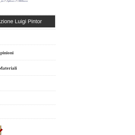
ione Luigi Pintor
pinioni
ateriali