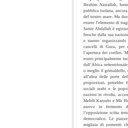
Ibrahim Nasrallah, hann
pubblica isolana, ancora
del nostro mare. Ma dura
essere l’elemento di trag
Samir Abdallah è egizian
fresche dalla sua nazione:
e stanno organizzando 
cancelli di Gaza, per 
l’apertura dei confini. M
erano principalmente inc
dall’Africa settentrional
o meglio il grimaldello,
all’altra delle porte d
proporzioni, potrebbe 
sociali arabi e le popo
nazioni in rivolta, acc
Mehdi Karoubi e Mir Ho
nuovo in fermento d
l’opposizione sciita ten
democratico. Le piazze
migliaia di yemeniti c