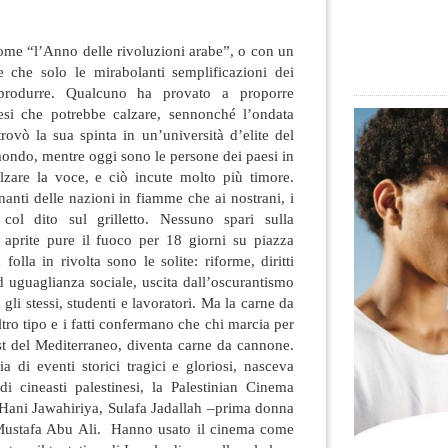
come “l’Anno delle rivoluzioni arabe”, o con un
te che solo le mirabolanti semplificazioni dei
 produrre. Qualcuno ha provato a proporre
tesi che potrebbe calzare, sennonché
l’ondata
trovò la sua spinta in un’università d’elite del
ondo, mentre oggi sono le persone dei paesi in
zare la voce, e ciò incute molto più timore.
nanti delle nazioni in fiamme che ai nostrani, i
col dito sul grilletto. Nessuno spari sulla
aprite pure il fuoco per 18 giorni su piazza
 folla in rivolta sono le solite: riforme, diritti
 ed uguaglianza sociale, uscita dall’oscurantismo
n gli stessi, studenti e lavoratori. Ma la carne da
ltro tipo e i fatti confermano che chi marcia per
 est del Mediterraneo, diventa carne da cannone.
a di eventi storici tragici e gloriosi, nasceva
i cineasti palestinesi, la Palestinian Cinema
 Hani Jawahiriya, Sulafa Jadallah –prima donna
 Mustafa Abu Ali. Hanno usato il cinema come