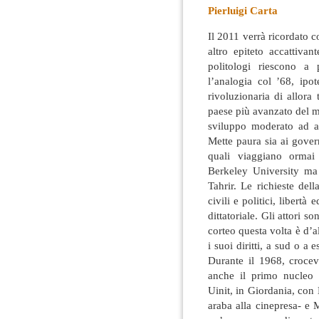
Pierluigi Carta
Il 2011 verrà ricordato 
altro epiteto accattivan
politologi riescono a
l’analogia col ’68, ipo
rivoluzionaria di allora 
paese più avanzato del m
sviluppo moderato ad al
Mette paura sia ai gover
quali viaggiano ormai 
Berkeley University ma 
Tahrir. Le richieste della
civili e politici, libertà
dittatoriale. Gli attori so
corteo questa volta è d’a
i suoi diritti, a sud o a
Durante il 1968, crocevi
anche il primo nucleo d
Uinit, in Giordania, con
araba alla cinepresa- e