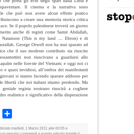
o che porta gli echi degli spari dalla Libia e
 spaventare. Il cinema e la narrativa sono
urale che può non avere alcun effetto pratico
ibuiscono a creare una memoria storica critica
cace. Se il popolo palestinese troverà un giorno
à merito anche di registi come Samir Abdallah,
n Natanson (This is my land … Ebron) e di
Nasrallah. George Orwell non ha mai sparato ad
ice che il suo modesto contributo sia riuscito
ssantottini non riuscivano a guardarsi allo
napalm nelle foreste del Vietnam; e oggi noi ci
o e quasi invidiosi, all’ombra dei manifestanti
 giovani si stanno facendo sparare addosso per
elle libertà che noi italiani stiamo perdendo. Ma
geniale regista nostrano riuscirà a cogliere
ro realistico e significativo della disperazione
k
r
ail
WhatsApp
Condividi
blicato martedì, 1 Marzo 2011 alle 00:05 e
Puoi seguire i commenti a questo articolo tramite il