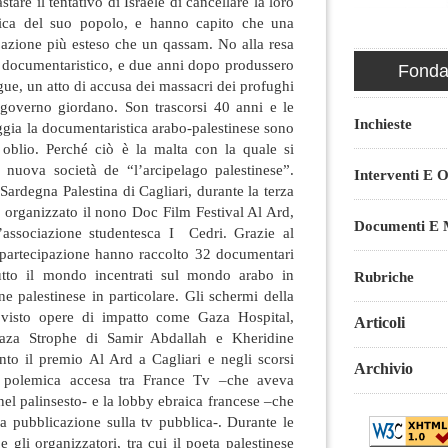
are il tentativo di Israele di cancellare la loro
rica del suo popolo, e hanno capito che una
’azione più esteso che un qassam. No alla resa
o documentaristico, e due anni dopo produssero
Fondaz
gue, un atto di accusa dei massacri dei profughi
l governo giordano. Son trascorsi 40 anni e le
Inchieste
aggia la documentaristica arabo-palestinese sono
, oblio. Perché ciò è la malta con la quale si
 nuova società de “l’arcipelago palestinese”.
Interventi E O
Sardegna Palestina di Cagliari, durante la terza
a organizzato il nono Doc Film Festival Al Ard,
Documenti E M
’associazione studentesca I Cedri. Grazie al
 partecipazione hanno raccolto 32 documentari
tutto il mondo incentrati sul mondo arabo in
Rubriche
ne palestinese in particolare. Gli schermi della
visto opere di impatto come Gaza Hospital,
Articoli
Gaza Strophe di Samir Abdallah e Kheridine
nto il premio Al Ard a Cagliari e negli scorsi
Archivio
a polemica accesa tra France Tv –che aveva
nel palinsesto- e la lobby ebraica francese –che
la pubblicazione sulla tv pubblica-. Durante le
e gli organizzatori, tra cui il poeta palestinese