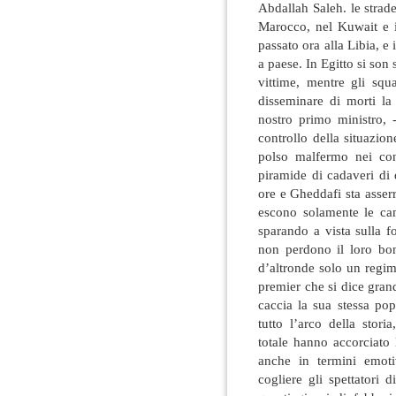
Abdallah Saleh. le strad
Marocco, nel Kuwait e i
passato ora alla Libia, 
a paese. In Egitto si son 
vittime, mentre gli sq
disseminare di morti la
nostro primo ministro, 
controllo della situazio
polso malfermo nei conf
piramide di cadaveri di q
ore e Gheddafi sta asserr
escono solamente le cam
sparando a vista sulla f
non perdono il loro bon
d’altronde solo un regim
premier che si dice gra
caccia la sua stessa po
tutto l’arco della stori
totale hanno accorciato 
anche in termini emoti
cogliere gli spettatori 