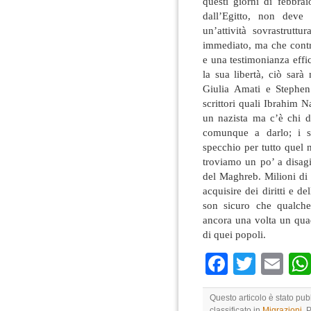
questi giorni di febbrai
dall’Egitto, non deve
un’attività sovrastrutt
immediato, ma che contr
e una testimonianza effi
la sua libertà, ciò sar
Giulia Amati e Stephe
scrittori quali Ibrahim 
un nazista ma c’è chi d
comunque a darlo; i se
specchio per tutto quel 
troviamo un po’ a disagi
del Maghreb. Milioni di
acquisire dei diritti e d
son sicuro che qualche 
ancora una volta un quad
di quei popoli.
Faceboo
Twitte
Em
Questo articolo è stato pub
classificato in
Migrazioni
. 