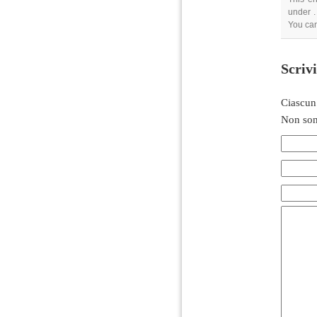
under .
You can
Scriv
Ciascun
Non son