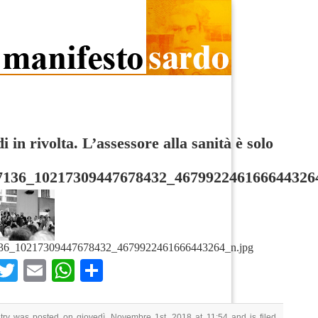
di in rivolta. L’assessore alla sanità è solo
7136_10217309447678432_467992246166644326
36_10217309447678432_4679922461666443264_n.jpg
Facebook
Twitter
Email
WhatsApp
Condividi
try was posted on giovedì, Novembre 1st, 2018 at 11:54 and is filed