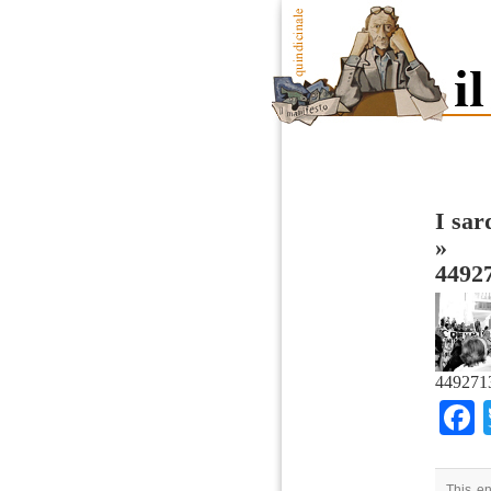
I sar
»
4492
449271
This en