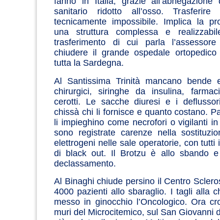
fanno in Italia, grazie all’abnegazione
sanitario ridotto all’osso. Trasferir
tecnicamente impossibile. Implica la pr
una struttura complessa e realizzabil
trasferimento di cui parla l’assessore 
chiudere il grande ospedale ortopedico 
tutta la Sardegna.
Al Santissima Trinità mancano bende ela
chirurgici, siringhe da insulina, farma
cerotti. Le sacche diuresi e i deflusso
chissà chi li fornisce e quanto costano. P
li impieghino come necrofori o vigilanti in 
sono registrate carenze nella sostituzi
elettrogeni nelle sale operatorie, con tutti 
di black out. Il Brotzu è allo sbando e
declassamento.
Al Binaghi chiude persino il Centro Sclero
4000 pazienti allo sbaraglio. I tagli alla 
messo in ginocchio l’Oncologico. Ora cr
muri del Microcitemico, sul San Giovanni di