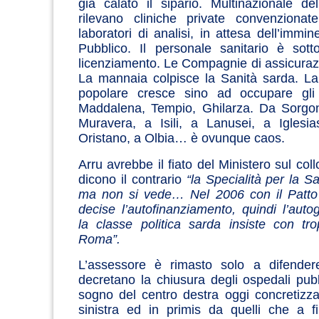
già calato il sipario.
Multinazionale de
rilevano cliniche private convenziona
laboratori di analisi, in attesa dell’immin
Pubblico. Il personale sanitario è sott
licenziamento. Le Compagnie di assicura
La mannaia colpisce la Sanità sarda. La
popolare cresce sino ad occupare gli
Maddalena, Tempio, Ghilarza. Da Sorgon
Muravera, a Isili, a Lanusei, a Iglesi
Oristano, a Olbia… è ovunque caos.
Arru avrebbe il fiato del Ministero sul co
dicono il contrario
“la Specialità per la S
ma non si vede… Nel 2006 con il Patto 
decise l’autofinanziamento, quindi l’au
la classe politica sarda insiste con tro
Roma”.
L’assessore è rimasto solo a difendere
decretano la chiusura degli ospedali pubb
sogno del centro destra oggi concretizza
sinistra ed in primis da quelli che a fi