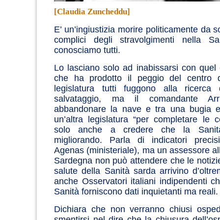
[Claudia Zuncheddu]
E’ un’ingiustizia morire politicamente da so
complici degli stravolgimenti nella Sa
conosciamo tutti.
Lo lasciano solo ad inabissarsi con quel c
che ha prodotto il peggio del centro d
legislatura tutti fuggono alla ricerca 
salvataggio, ma il comandante A
abbandonare la nave e tra una bugia e 
un’altra legislatura “per completare le 
solo anche a credere che la Sanit
migliorando. Parla di indicatori precis
Agenas (ministeriale), ma un assessore all
Sardegna non può attendere che le notizie 
salute della Sanità sarda arrivino d’oltr
anche Osservatori italiani indipendenti ch
Sanità forniscono dati inquietanti ma reali.
Dichiara che non verranno chiusi ospeda
smentirsi nel dire che la chiusura dell’o