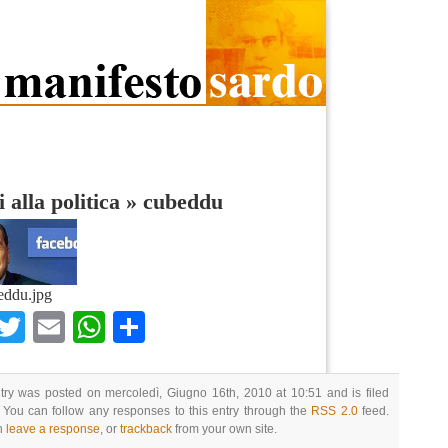
i alla politica
»
cubeddu
eddu.jpg
Facebook
Twitter
Email
WhatsApp
Condividi
try was posted on mercoledì, Giugno 16th, 2010 at 10:51 and is filed
 You can follow any responses to this entry through the
RSS 2.0
feed.
n
leave a response
, or
trackback
from your own site.