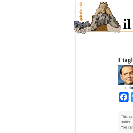
I tagl
cub
This en
under .
You ca