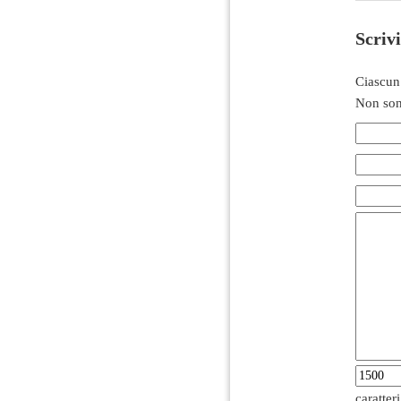
Scriv
Ciascun
Non son
caratter