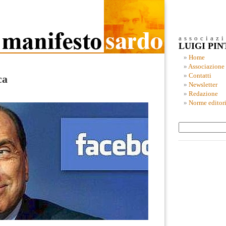
associaz
LUIGI PI
Home
Associazione
Contatti
ca
Newsletter
Redazione
Norme editori