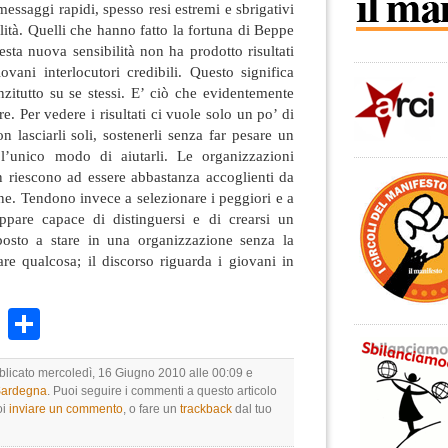
messaggi rapidi, spesso resi estremi e sbrigativi
alità. Quelli che hanno fatto la fortuna di Beppe
esta nuova sensibilità non ha prodotto risultati
vani interlocutori credibili. Questo significa
zitutto su se stessi. E’ ciò che evidentemente
. Per vedere i risultati ci vuole solo un po’ di
 lasciarli soli, sostenerli senza far pesare un
 l’unico modo di aiutarli. Le organizzazioni
on riescono ad essere abbastanza accoglienti da
ione. Tendono invece a selezionare i peggiori e a
ppare capace di distinguersi e di crearsi un
posto a stare in una organizzazione senza la
tare qualcosa; il discorso riguarda i giovani in
k
r
ail
WhatsApp
Condividi
bblicato mercoledì, 16 Giugno 2010 alle 00:09 e
 Sardegna
. Puoi seguire i commenti a questo articolo
oi
inviare un commento
, o fare un
trackback
dal tuo