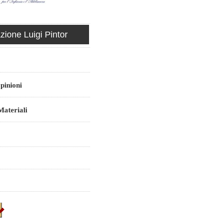
ione Luigi Pintor
pinioni
ateriali