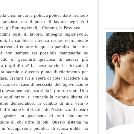
la crisi, in cui la politica poteva dare in modo
ù prezioso era il posto di lavoro negli Enti
ne, gli Enti regionali, i Comuni, le Province.
 ottimi posti di lavoro. Impegno ragionevole,
zioni. In cambio si doveva restare eternamente
ncesso di entrare in questo paradiso in terra.
tà non sempre era possibile mantenerla: se
ado di garantirti qualcosa di ancora più
 a dirgli di no? La persona che ha ricevuto il
ura sacrale e diventa punto di riferimento per
casa. Tramite lui si spera di poter accedere alla
 soccorso in caso di necessità, dell’agevolazione
 questa benevolenza si dà il proprio voto. Uno
 equilibrato: si concede la propria libertà di
ttadino democratico, in cambio di una vera o
’affrontare le difficoltà dell’esistenza. Il nostro
 gestire un pacchetto di voti che mette
zione di chi offre di più. Questo sistema ha
di un’occupazione pubblica di scarsa utilità, ha