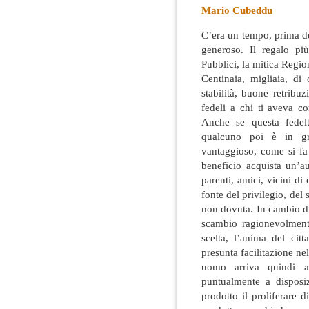
Mario Cubeddu
C’era un tempo, prima del
generoso. Il regalo pi
Pubblici, la mitica Regio
Centinaia, migliaia, di
stabilità, buone retribu
fedeli a chi ti aveva co
Anche se questa fedel
qualcuno poi è in gr
vantaggioso, come si fa
beneficio acquista un’a
parenti, amici, vicini di 
fonte del privilegio, del
non dovuta. In cambio di
scambio ragionevolmente
scelta, l’anima del ci
presunta facilitazione nell
uomo arriva quindi a
puntualmente a disposi
prodotto il proliferare 