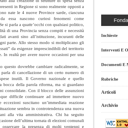
tato alla creazione di strutture di spesa senza
i presenti in Regione si sono realmente opposti a
sono nate le 4 nuove Province sarde, ciascuna
 da essa nascono curiosi fenomeni come
Fondaz
e si parla a quattr’occhi con qualsiasi politico,
ilità di una Provincia senza compiti e necessità
Inchieste
ati avanti sino all’istituzione, incuranti delle
ogni parte. Allo stesso modo si moltiplicano gli
essati” da esigenze imprescindibili del territorio
Interventi E O
ce. In realtà per avere nuove occasioni per una
Documenti E M
utto questo dovrebbe cambiare radicalmente, se
Si parla di cancellazione di un certo numero di
 spese inutili. Il Governo nazionale e quello
Rubriche
la bocca della parola riforma, ma si guardano
ni consolidate. Con il blocco delle assunzioni
Articoli
nque difficile continuare ad immettere nuovo
Le eccezioni suscitano un’immediata reazione
Archivio
 situazione sembra in controtendenza una nuova
ani alla vita amministrativa. Chi ha seguito
occasione dell’ultima tornata di elezioni comunali
o osservare la presenza di molti ventenni e