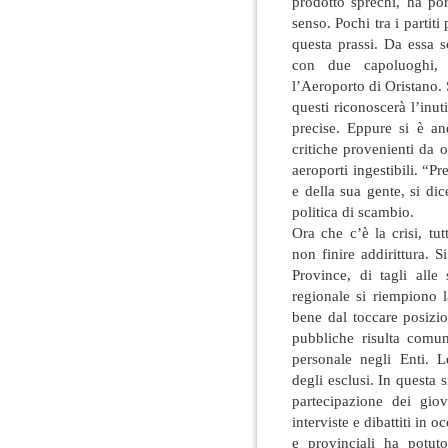
prodotto sprechi, ha por
senso. Pochi tra i partit
questa prassi. Da essa 
con due capoluoghi,
l’Aeroporto di Oristano. S
questi riconoscerà l’inut
precise. Eppure si è and
critiche provenienti da 
aeroporti ingestibili. “Pr
e della sua gente, si di
politica di scambio.
Ora che c’è la crisi, t
non finire addirittura. 
Province, di tagli alle
regionale si riempiono 
bene dal toccare posizio
pubbliche risulta comu
personale negli Enti. 
degli esclusi. In questa
partecipazione dei giov
interviste e dibattiti in 
e provinciali ha potut