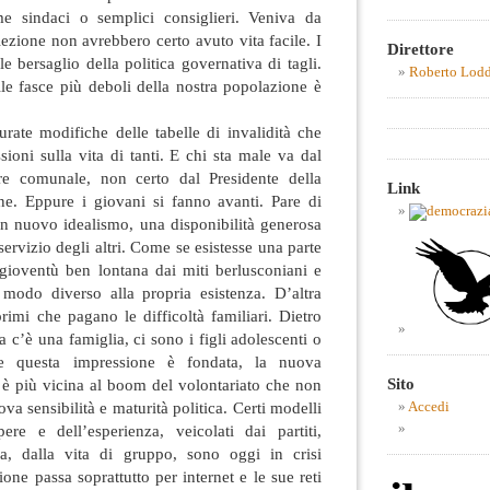
me sindaci o semplici consiglieri. Veniva da
lezione non avrebbero certo avuto vita facile. I
Direttore
e bersaglio della politica governativa di tagli.
Roberto Lod
le fasce più deboli della nostra popolazione è
urate modifiche delle tabelle di invalidità che
sioni sulla vita di tanti. E chi sta male va dal
re comunale, non certo dal Presidente della
Link
ne. Eppure i giovani si fanno avanti. Pare di
un nuovo idealismo, una disponibilità generosa
servizio degli altri. Come se esistesse una parte
 gioventù ben lontana dai miti berlusconiani e
modo diverso alla propria esistenza. D’altra
primi che pagano le difficoltà familiari. Dietro
a c’è una famiglia, ci sono i figli adolescenti o
 Se questa impressione è fondata, la nuova
Sito
i è più vicina al boom del volontariato che non
va sensibilità e maturità politica. Certi modelli
Accedi
ere e dell’esperienza, veicolati dai partiti,
ica, dalla vita di gruppo, sono oggi in crisi
ne passa soprattutto per internet e le sue reti