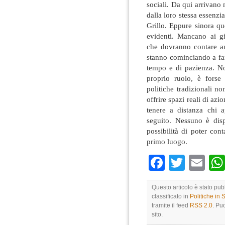
sociali. Da qui arrivano 
dalla loro stessa essenzi
Grillo. Eppure sinora qu
evidenti. Mancano ai gio
che dovranno contare an
stanno cominciando a fare
tempo e di pazienza. Non
proprio ruolo, è forse
politiche tradizionali n
offrire spazi reali di az
tenere a distanza chi a
seguito. Nessuno è dis
possibilità di poter con
primo luogo.
Faceboo
Twitte
Em
Questo articolo è stato pu
classificato in
Politiche in
tramite il feed
RSS 2.0
. Pu
sito.