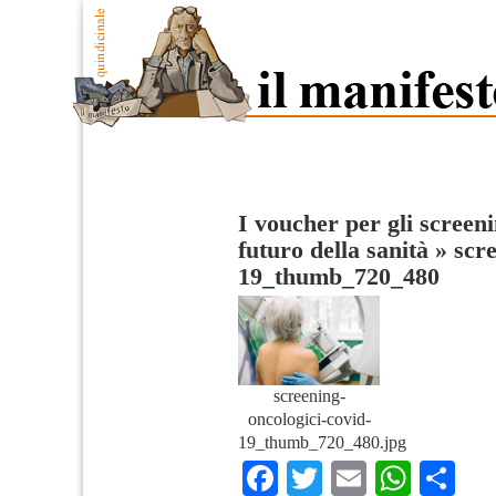
I voucher per gli screeni
futuro della sanità
»
scre
19_thumb_720_480
screening-
oncologici-covid-
19_thumb_720_480.jpg
Facebook
Twitter
Email
What
Co