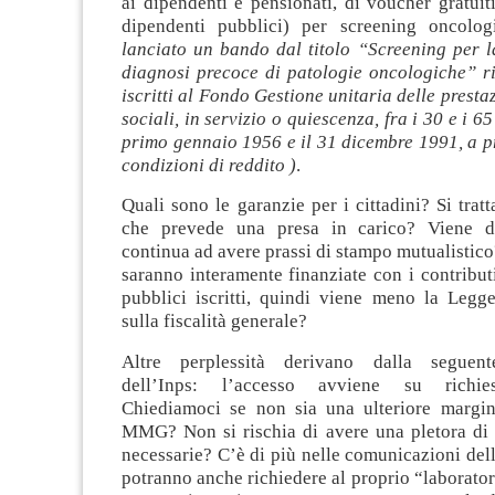
ai dipendenti e pensionati, di voucher gratuiti
dipendenti pubblici) per screening oncolo
lanciato un bando dal titolo “Screening per l
diagnosi precoce di patologie oncologiche” riv
iscritti al Fondo Gestione unitaria delle prestaz
sociali, in servizio o quiescenza, fra i 30 e i 65 
primo gennaio 1956 e il 31 dicembre 1991, a p
condizioni di reddito
)
.
Quali sono le garanzie per i cittadini? Si tratt
che prevede una presa in carico? Viene da
continua ad avere prassi di stampo mutualistico
saranno interamente finanziate con i contribut
pubblici iscritti, quindi viene meno la Legg
sulla fiscalità generale?
Altre perplessità derivano dalla seguent
dell’Inps: l’accesso avviene su richie
Chiediamoci se non sia una ulteriore margin
MMG? Non si rischia di avere una pletora di 
necessarie? C’è di più nelle comunicazioni dell’
potranno anche richiedere al proprio “laboratori