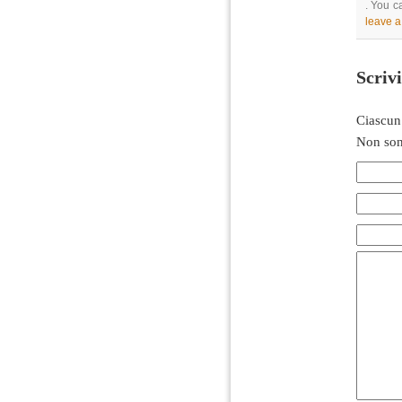
. You c
leave 
Scriv
Ciascun
Non son