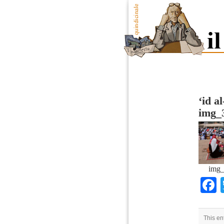
‘id a
img_
img_
This en