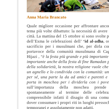
Anna Maria Brancato
Quale migliore occasione per affrontare anco
tema più volte dibattuto: la necessità di aver
città
. La mattina del 15 ottobre si sono svolte p
dell’Exma le celebrazioni dell’
‘id al-adha
, o
sacrificio per i musulmani che, per dirla co
portavoce della comunità musulmana di Cagl
Hijazi ,
“è la festa più grande e più importante 
importante anche della festa di fine Ramadan p
della solidarietà, la nostra religione vuole c
un agnello e lo condivida con la comunità: un
per sé, una parte la da ad amici e parenti e 
porta in moschea per i dividerla con i pov
sull’importanza della moschea prende
spontaneamente al termine delle celebra
comprensibile infatti il disagio di una comun
dover consumare i propri riti in luoghi pressoc
temporanei e assolutamente non adatti.