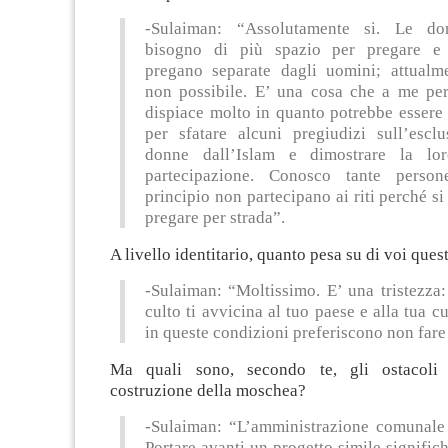
-Sulaiman: “Assolutamente si. Le d
bisogno di più spazio per pregare e 
pregano separate dagli uomini; attualm
non possibile. E’ una cosa che a me pe
dispiace molto in quanto potrebbe essere
per sfatare alcuni pregiudizi sull’esclu
donne dall’Islam e dimostrare la lor
partecipazione. Conosco tante perso
principio non partecipano ai riti perché si 
pregare per strada”.
A livello identitario, quanto pesa su di voi qu
-Sulaiman: “Moltissimo. E’ una tristezza:
culto ti avvicina al tuo paese e alla tua cu
in queste condizioni preferiscono non fare
Ma quali sono, secondo te, gli ostacoli p
costruzione della moschea?
-Sulaiman: “L’amministrazione comunale 
Portare avanti un progetto simile signific