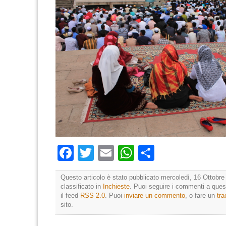
Facebook
Twitter
Email
WhatsApp
Condividi
Questo articolo è stato pubblicato mercoledì, 16 Ottobre
classificato in
Inchieste
. Puoi seguire i commenti a quest
il feed
RSS 2.0
. Puoi
inviare un commento
, o fare un
tr
sito.