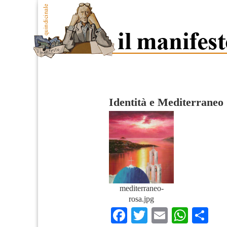
Identità e Mediterraneo
mediterraneo-
rosa.jpg
Facebook
Twitter
Email
What
Co