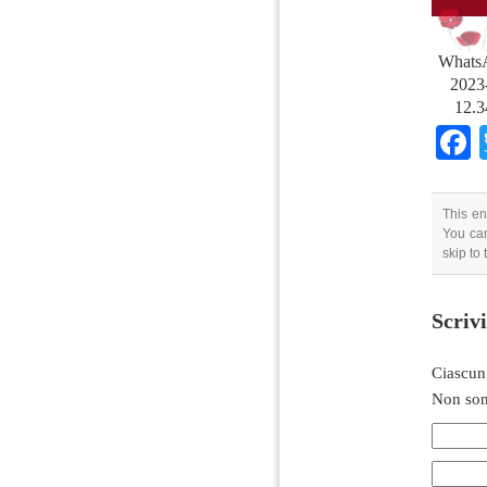
Whats
2023-
12.3
This en
You can
skip to
Scriv
Ciascun
Non son