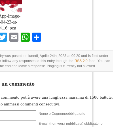
App-Image-
04-23-at-
4.16.jpeg
Facebook
Twitter
Email
WhatsApp
Condividi
try was posted on lunedì, Aprile 24th, 2023 at 09:20 and is filed under .
 follow any responses to this entry through the
RSS 2.0
feed. You can
 the end and leave a response. Pinging is currently not allowed.
i un commento
 commento potrà avere una lunghezza massima di 1500 battute.
o ammessi commenti consecutivi.
Nome e Cognomeobbligatorio
E-mail (non verrà pubblicata) obbligatorio