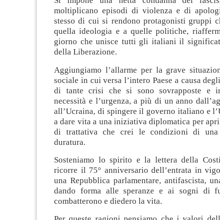
Si impone una netta condanna del fascis
moltiplicano episodi di violenza e di apolog
stesso di cui si rendono protagonisti gruppi c
quella ideologia e a quelle politiche, riaffe
giorno che unisce tutti gli italiani il signific
della Liberazione.
Aggiungiamo l’allarme per la grave situazi
sociale in cui versa l’intero Paese a causa degli
di tante crisi che si sono sovrapposte e in
necessità e l’urgenza, a più di un anno dall’a
all’Ucraina, di spingere il governo italiano e 
a dare vita a una iniziativa diplomatica per apr
di trattativa che crei le condizioni di un
duratura.
Sosteniamo lo spirito e la lettera della Cost
ricorre il 75° anniversario dell’entrata in vig
una Repubblica parlamentare, antifascista, una
dando forma alle speranze e ai sogni di fu
combatterono e diedero la vita.
Per queste ragioni pensiamo che i valori dell