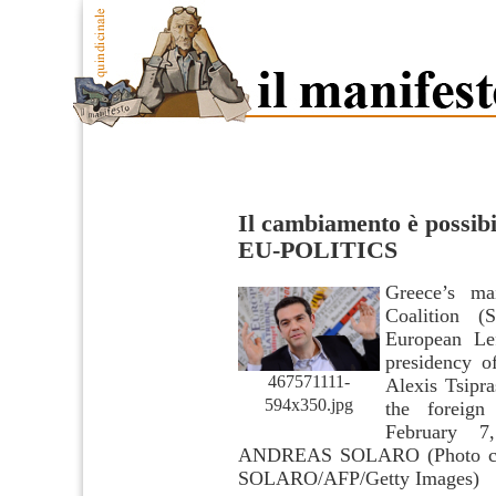
Il cambiamento è possibi
EU-POLITICS
Greece’s ma
Coalition (
European Lef
presidency 
467571111-
Alexis Tsipra
594x350.jpg
the foreig
February 
ANDREAS SOLARO (Photo cr
SOLARO/AFP/Getty Images)