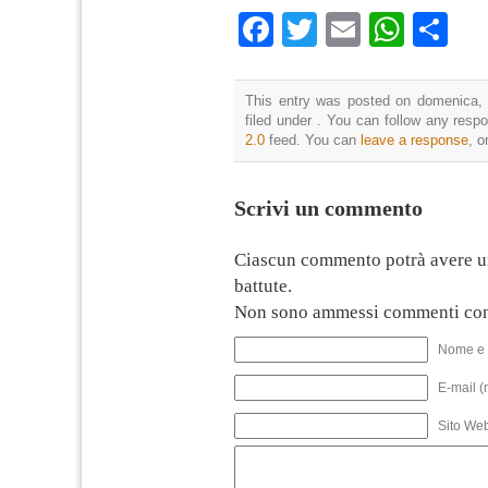
Facebook
Twitter
Email
What
Co
This entry was posted on domenica, 
filed under . You can follow any resp
2.0
feed. You can
leave a response
, o
Scrivi un commento
Ciascun commento potrà avere u
battute.
Non sono ammessi commenti con
Nome e 
E-mail (
Sito We