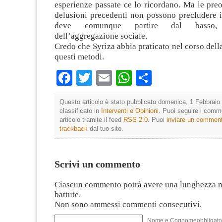
esperienze passate ce lo ricordano. Ma le pre
delusioni precedenti non possono precludere i
deve comunque partire dal basso, d
dell’aggregazione sociale.
Credo che Syriza abbia praticato nel corso dell
questi metodi.
Facebook
Twitter
Email
WhatsApp
Condividi
Questo articolo è stato pubblicato domenica, 1 Febbraio 
classificato in
Interventi e Opinioni
. Puoi seguire i comm
articolo tramite il feed
RSS 2.0
. Puoi
inviare un commen
trackback
dal tuo sito.
Scrivi un commento
Ciascun commento potrà avere una lunghezza 
battute.
Non sono ammessi commenti consecutivi.
Nome e Cognomeobbligato