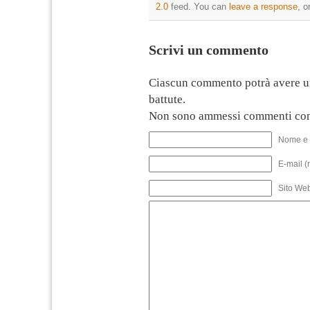
2.0
feed. You can
leave a response
, o
Scrivi un commento
Ciascun commento potrà avere u
battute.
Non sono ammessi commenti con
Nome e 
E-mail (
Sito We