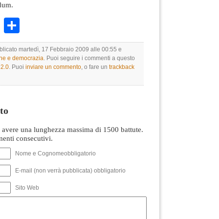
dum.
k
r
ail
WhatsApp
Condividi
bblicato martedì, 17 Febbraio 2009 alle 00:55 e
one e democrazia
. Puoi seguire i commenti a questo
2.0
. Puoi
inviare un commento
, o fare un
trackback
to
avere una lunghezza massima di 1500 battute.
nti consecutivi.
Nome e Cognomeobbligatorio
E-mail (non verrà pubblicata) obbligatorio
Sito Web