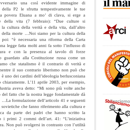
avversario una così evidente immagine di
e della P2 le sfrutta tempestivamente le tue
 la povera Eluana a mo’ di clava, si erge a
e della vita (7 febbraio): “Due culture si
la cultura della verità e della vita, dall’altro
 e della morte …Noi siamo per la cultura della
E poi: “è necessaria una riforma della Carta
na legge fatta molti anni fa sotto l’influsso di
tura e con la presenza al tavolo di forze
o guardato alla Costituzione russa come un
mo che statalismo è il contrario di verità e
 mentre il suo contrario liberismo non può che
o è uno dei cardini dell’ideologia berlusconiana
so chiaramente. L’11 aprile 2003, per esempio,
dustria aveva detto: “Mi sono più volte anche
 del fatto che la nostra legge fondamentale dà
o …La formulazione dell’articolo 41 e seguenti
i sovietiche che fanno riferimento alla cultura e
tica da parte dei padri che hanno scritto la
 i primi 2 commi dell’art. 41: “L’iniziativa
ra. Non può svolgersi in contrasto con l’utilità