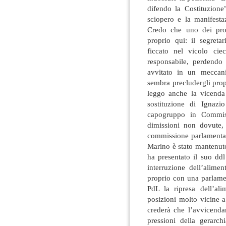
difendo la Costituzione
sciopero e la manifesta
Credo che uno dei prob
proprio qui: il segreta
ficcato nel vicolo cie
responsabile, perdendo 
avvitato in un meccani
sembra precludergli prop
leggo anche la vicenda
sostituzione di Ignaz
capogruppo in Commis
dimissioni non dovute, 
commissione parlamentare
Marino è stato mantenu
ha presentato il suo ddl
interruzione dell’alime
proprio con una parlamen
PdL la ripresa dell’a
posizioni molto vicine 
crederà che l’avvicenda
pressioni della gerarch