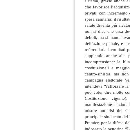
sistema, grazie anche all
che favorisce l’acquisiz
privati, con incremento 
spesa sanitaria; il risulta
salute diventa più aleat
non si dice che essa dev
deboli, ma si manda avan
dell’azione penale, e cos
referendaria i comitati p
supplendo anche alla po
incomprensione: la blin
costituzionali a maggi
centro-sinistra, ma no
campagna elettorale Vel
intendeva “rafforzare la
può voler dire molte co
Costituzione vigente)
manifestazione naziona
misure anticrisi del 
principale sindacato del 
Premier, per la difesa d
indossato la pettorina “L