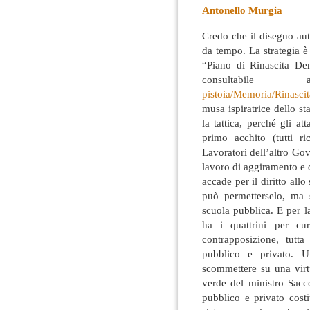
Antonello Murgia
Credo che il disegno aut
da tempo. La strategia è 
“Piano di Rinascita Dem
consultabile 
pistoia/Memoria/Rinasci
musa ispiratrice dello s
la tattica, perché gli a
primo acchito (tutti ri
Lavoratori dell’altro G
lavoro di aggiramento e 
accade per il diritto allo
può permetterselo, ma s
scuola pubblica. E per la
ha i quattrini per cu
contrapposizione, tutt
pubblico e privato. 
scommettere su una virtu
verde del ministro Sacco
pubblico e privato costi