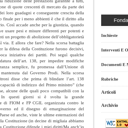
a riduzione delle prestazioni garantite a tutti,
ione di quote crescenti di mercato da parte dei
dei loro guadagni e conseguente crescita della
to finale per i meno abbienti è che il diritto alla
Fondaz
orio. Così accade anche per la giustizia, quando
e usare pesi e misure differenti per potenti e
Inchieste
ti un progetto di abolizione dell’obbligatorietà
ì via. E allora che fare? Nella scorsa battaglia
er la difesa della Costituzione furono decisivi,
Interventi E O
ca iniziativa dei partiti. Poi seguì qualche
datura dell’art. 138, per impedire modifiche
Documenti E M
oranza semplice, fu promessa dall’Unione di
n mantenuta dal Governo Prodi. Nella scorsa
troni disse che prima di blindare l’art. 138
Rubriche
 capacità di indirizzo del Primo ministro” (che
se, alcune delle quali poco compatibili con la
Articoli
. In questi giorni si è svolta la grande
le di FIOM e FP CGIL organizzata contro le
Archivio
Governo ed il disegno di emarginazione del
Paese ed anche, viste le ultime esternazioni del
ella Costituzione (in decine di migliaia abbiamo
a Costituzione difende i miei diritti/Ma anch’io