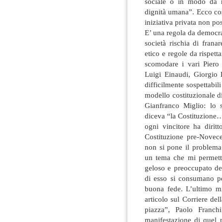
sociale o in modo da re
dignità umana”. Ecco cos
iniziativa privata non pos
E’ una regola da democraz
società rischia di fran
etico e regole da rispett
scomodare i vari Piero
Luigi Einaudi, Giorgio 
difficilmente sospettabil
modello costituzionale di
Gianfranco Miglio: lo 
diceva “la Costituzione…
ogni vincitore ha diritt
Costituzione pre-Novece
non si pone il problema 
un tema che mi permetto
geloso e preoccupato del
di esso si consumano p
buona fede. L’ultimo mi
articolo sul Corriere dell
piazza”, Paolo Franch
manifestazione di quel p