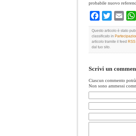
probabile nuovo referen
Faceboo
Twitte
Em
Questo articolo è stato pu
classificato in
Partecipazi
articolo tramite il feed
RSS 
dal tuo sito.
Scrivi un commen
Ciascun commento potrà 
Non sono ammessi comme