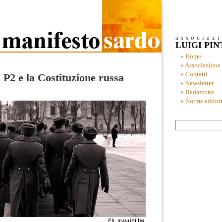
associaz
LUIGI PI
Home
Associazione
Contatti
a P2 e la Costituzione russa
Newsletter
Redazione
Norme editori