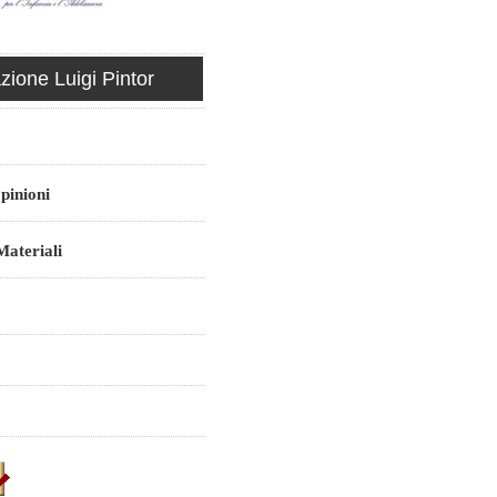
ione Luigi Pintor
pinioni
ateriali