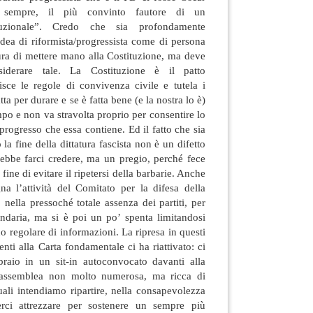
 sempre, il più convinto fautore di un
ituzionale”. Credo che sia profondamente
’idea di riformista/progressista come di persona
ra di mettere mano alla Costituzione, ma deve
siderare tale. La Costituzione è il patto
isce le regole di convivenza civile e tutela i
fatta per durare e se è fatta bene (e la nostra lo è)
mpo e non va stravolta proprio per consentire lo
progresso che essa contiene. Ed il fatto che sia
la fine della dittatura fascista non è un difetto
rebbe farci credere, ma un pregio, perché fece
fine di evitare il ripetersi della barbarie. Anche
na l’attività del Comitato per la difesa della
 nella pressoché totale assenza dei partiti, per
erendaria, ma si è poi un po’ spenta limitandosi
o regolare di informazioni. La ripresa in questi
enti alla Carta fondamentale ci ha riattivato: ci
bbraio in un sit-in autoconvocato davanti alla
n’assemblea non molto numerosa, ma ricca di
quali intendiamo ripartire, nella consapevolezza
erci attrezzare per sostenere un sempre più