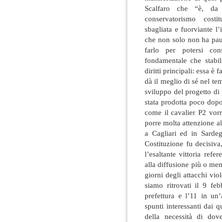
Scalfaro che “è, da
conservatorismo cost
sbagliata e fuorviante l
che non solo non ha pau
farlo per potersi con
fondamentale che stabil
diritti principali: essa è 
dà il meglio di sé nel te
sviluppo del progetto di 
stata prodotta poco dopo 
come il cavalier P2 vor
porre molta attenzione al 
a Cagliari ed in Sardeg
Costituzione fu decisiva,
l’esaltante vittoria ref
alla diffusione più o men
giorni degli attacchi viol
siamo ritrovati il 9 fe
prefettura e l’11 in u
spunti interessanti dai 
della necessità di dov