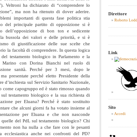
”). Veltroni ha dichiarato di “comprendere lo
zione”, ma non ha ritenuto di dover aderire.
Direttore
lemi importanti di questa fase politica stia
Roberto Lod
rio del principale partito di opposizione si è
co dell’opposizione di bon ton e sedicente
la bussola dei valori e delle priorità, e si è
smo di giustificazione delle sue scelte che
rio la facoltà di comprendere. In questa logica
Link
 del testamento biologico in Parlamento e la
io Marino con Dorina Bianchi nel ruolo di
sione sanità. Perché per 3 mesi, dopo le
ma presentate perché eletto Presidente della
 d’inchiesta sul Servizio Sanitario Nazionale,
to come capogruppo ed è stato rimosso quando
 sul testamento biologico e la sua richiesta di
ntazione per Eluana? Perché è stato sostituito
Sito
tare che alcuni giorni fa ha votato insieme al
limentazione per Eluana e che non nasconde
Accedi
a quelle del PdL sul testamento biologico? Chi
mento non ha nulla a che fare con le pesanti
ia ecclesiastica anche nei confronti del PD?