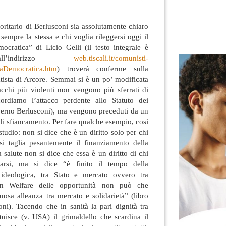
oritario di Berlusconi sia assolutamente chiaro
sempre la stessa e chi voglia rileggersi oggi il
ocratica” di Licio Gelli (il testo integrale è
all’indirizzo
web.tiscali.it/comunisti-
taDemocratica.htm
) troverà conferme sulla
tatista di Arcore. Semmai si è un po’ modificata
ttacchi più violenti non vengono più sferrati di
cordiamo l’attacco perdente allo Statuto dei
overno Berlusconi), ma vengono preceduti da un
di sfiancamento. Per fare qualche esempio, così
 studio: non si dice che è un diritto solo per chi
i taglia pesantemente il finanziamento della
 salute non si dice che essa è un diritto di chi
rarsi, ma si dice “è finito il tempo della
a ideologica, tra Stato e mercato ovvero tra
Un Welfare delle opportunità non può che
osa alleanza tra mercato e solidarietà” (libro
ni). Tacendo che in sanità la pari dignità tra
tuisce (v. USA) il grimaldello che scardina il