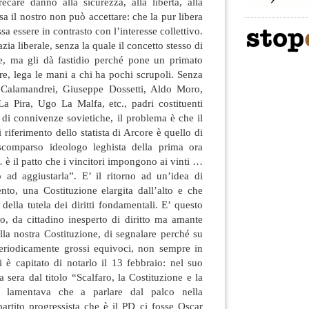
care danno alla sicurezza, alla libertà, alla
a il nostro non può accettare: che la pur libera
sa essere in contrasto con l’interesse collettivo.
ia liberale, senza la quale il concetto stesso di
are, ma gli dà fastidio perché pone un primato
are, lega le mani a chi ha pochi scrupoli. Senza
 Calamandrei, Giuseppe Dossetti, Aldo Moro,
La Pira, Ugo La Malfa, etc., padri costituenti
i di connivenze sovietiche, il problema è che il
 riferimento dello statista di Arcore è quello di
scomparso ideologo leghista della prima ora
 è il patto che i vincitori impongono ai vinti …
o ad aggiustarla”. E’ il ritorno ad un’idea di
nto, una Costituzione elargita dall’alto e che
della tutela dei diritti fondamentali. E’ questo
, da cittadino inesperto di diritto ma amante
la nostra Costituzione, di segnalare perché su
eriodicamente grossi equivoci, non sempre in
 è capitato di notarlo il 13 febbraio: nel suo
a sera dal titolo “Scalfaro, la Costituzione e la
i lamentava che a parlare dal palco nella
artito progressista che è il PD ci fosse Oscar