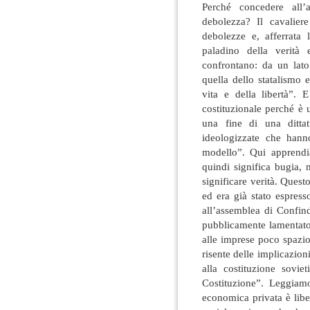
Perché concedere all’
debolezza? Il cavalier
debolezze e, afferrata
paladino della verità 
confrontano: da un lato 
quella dello statalismo
vita e della libertà”. 
costituzionale perché è u
una fine di una ditta
ideologizzate che hann
modello”. Qui apprendia
quindi significa bugia,
significare verità. Quest
ed era già stato espres
all’assemblea di Confin
pubblicamente lamentato
alle imprese poco spazi
risente delle implicazion
alla costituzione sovie
Costituzione”. Leggiamo
economica privata è libe