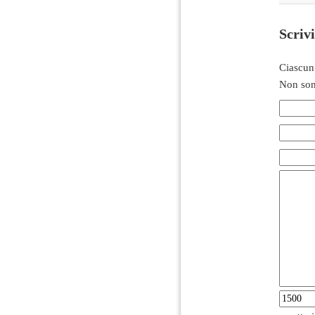
Scriv
Ciascun
Non son