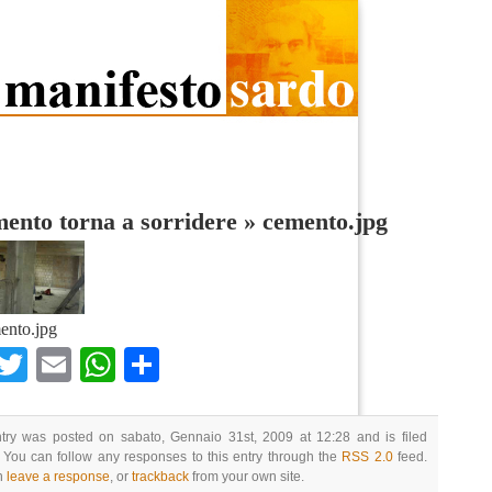
mento torna a sorridere
»
cemento.jpg
ento.jpg
Facebook
Twitter
Email
WhatsApp
Condividi
ntry was posted on sabato, Gennaio 31st, 2009 at 12:28 and is filed
 You can follow any responses to this entry through the
RSS 2.0
feed.
n
leave a response
, or
trackback
from your own site.