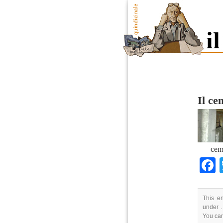
Il ce
cem
This e
under .
You ca