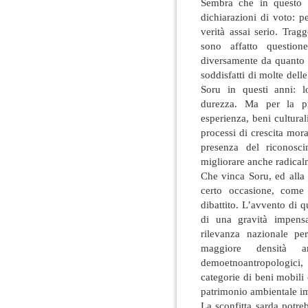
Sembra che in questo 
dichiarazioni di voto: p
verità assai serio. Tra
sono affatto question
diversamente da quanto e
soddisfatti di molte dell
Soru in questi anni: l
durezza. Ma per la pr
esperienza, beni cultura
processi di crescita mor
presenza del riconosci
migliorare anche radical
Che vinca Soru, ed alla 
certo occasione, come 
dibattito. L’avvento di 
di una gravità impensa
rilevanza nazionale pe
maggiore densità 
demoetnoantropologici
categorie di beni mobili 
patrimonio ambientale i
La sconfitta sarda potreb