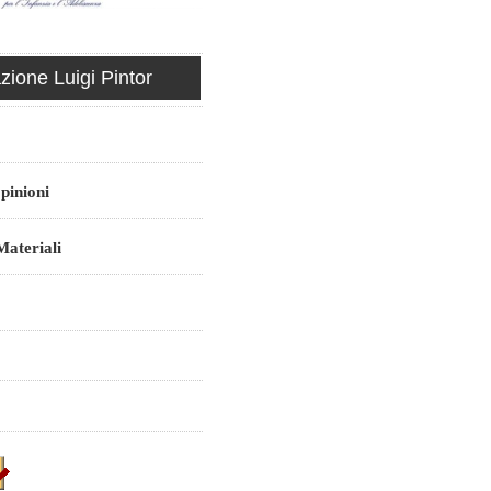
ione Luigi Pintor
pinioni
ateriali