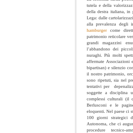
tutela e della valorizzazi
della destra italiana, in
Lega: dalle cartolarizzazi
alla prevalenza degli i
hamburger
come dirett
patrimonio reticolare v
grandi magazzini enu
l’abbandono dei piccoli
nuraghi. Più molti spett
affermate Associazioni 
bipartisan) e silenzio c
il nostro patrimonio, orch
sono ripetuti, sia nel 
tentativi per depenalizz
soggette a disciplina u
complessi culturali (il
Berlusconi e le pagi
eloquenti. Nel paese ci 
100 giorni strategici 
Autonoma, che ci augur
procedure tecnico-amm