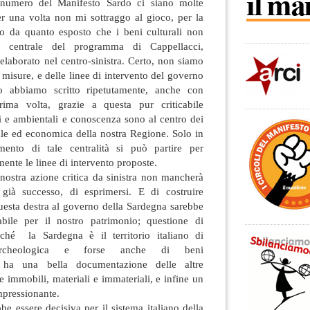
numero del Manifesto Sardo ci siano molte
er una volta non mi sottraggo al gioco, per la
ggo da quanto esposto che i beni culturali non
e centrale del programma di Cappellacci,
laborato nel centro-sinistra. Certo, non siamo
e misure, e delle linee di intervento del governo
o abbiamo scritto ripetutamente, anche con
ima volta, grazie a questa pur criticabile
li e ambientali e conoscenza sono al centro dei
ale ed economica della nostra Regione. Solo in
mento di tale centralità si può partire per
mente le linee di intervento proposte.
nostra azione critica da sinistra non mancherà
già successo, di esprimersi. E di costruire
questa destra al governo della Sardegna sarebbe
bile per il nostro patrimonio; questione di
rché la Sardegna è il territorio italiano di
archeologica e forse anche di beni
, ha una bella documentazione delle altre
e immobili, materiali e immateriali, e infine un
mpressionante.
be essere decisiva per il sistema italiano della