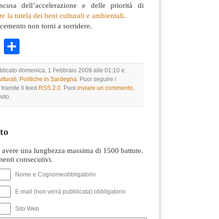
cusa dell’accelerazione e delle priorità di
re la tutela dei beni culturali e ambientali
.
cemento non torni a sorridere.
k
r
ail
WhatsApp
Condividi
bblicato domenica, 1 Febbraio 2009 alle 01:10 e
lturali
,
Politiche in Sardegna
. Puoi seguire i
tramite il feed
RSS 2.0
. Puoi
inviare un commento
,
sito.
to
avere una lunghezza massima di 1500 battute.
nti consecutivi.
Nome e Cognomeobbligatorio
E-mail (non verrà pubblicata) obbligatorio
Sito Web