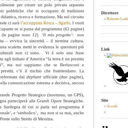
abilmente per creare un polo privato separato
ioni pubbliche che si occupano di tradizioni
Direttore
 didattica, ricerca e formazione. Ma nel circuito
Roberto Lod
eale ci sarà
l’accoppiata Resca – Sgarbi
. I vuoti
ccupante se si passa dal programma (62 pagine)
 (le pagine sono 12) ‘
Il mio progetto’
: non
a – evviva la sincerità – il termine cultura.
na scaletta metti in evidenza le questioni più
Link
culturali non ci sono. Vi è solo una frase
a agli indiani d’America “la terra è un prestito
igli”, ma noi sappiamo che se Berlusconi e
prestiti, c’è il rischio che fraintendano. La
confermata dal
depliant
ufficiale (due pagine),
 nella comunicazione estrema e decisiva, ancora
 Grande Progetto Strategico (insomma, un GPS),
Sito
gna parteciperà alle Grandi Opere Strategiche.
ra Sardegna di cui si parla nel programma è
Accedi
uonale’, e ‘simbolico’, ma non si sa mai, anche
 Ponte sullo Stretto di Messina.