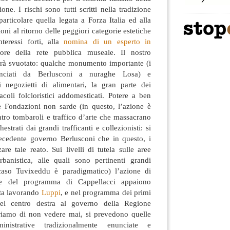
one. I rischi sono tutti scritti nella tradizione
 particolare quella legata a Forza Italia ed alla
oni al ritorno delle peggiori categorie estetiche
nteressi forti, alla
nomina di un esperto in
ore della rete pubblica museale. Il nostro
errà svuotato: qualche monumento importante (i
nciati da Berlusconi a nuraghe Losa) e
 negozietti di alimentari, la gran parte dei
acoli folcloristici addomesticati. Potere a ben
e Fondazioni non sarde (in questo, l’azione è
ontro tombaroli e traffico d’arte che massacrano
estrati dai grandi trafficanti e collezionisti: si
precedente governo Berlusconi che in questo, i
are tale reato. Sui livelli di tutela sulle aree
rbanistica, alle quali sono pertinenti grandi
 caso Tuvixeddu è paradigmatico) l’azione di
ne del programma di Cappellacci appaiono
sta lavorando
Luppi
, e nel programma dei primi
del centro destra al governo della Regione
iamo di non vedere mai, si prevedono quelle
inistrative tradizionalmente enunciate e