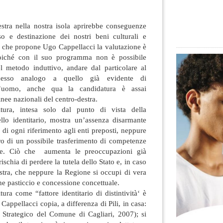
estra nella nostra isola aprirebbe conseguenze
so e destinazione dei nostri beni culturali e
o che propone Ugo Cappellacci la valutazione è
 poiché con il suo programma
non è possibile
 metodo induttivo, andare dal particolare al
cesso analogo a quello già evidente di
ll’uomo, anche qua la candidatura è assai
inee nazionali del centro-destra.
ura, intesa solo dal punto di vista della
llo identitario, mostra un’assenza disarmante
e di ogni riferimento agli enti preposti, neppure
ro di un possibile trasferimento di competenze
one. Ciò che aumenta le preoccupazioni già
rischia di perdere la tutela dello Stato e, in caso
stra, che neppure la Regione si occupi di vera
e pasticcio e concessione concettuale.
ura come “fattore identitario di distintività‘ è
Cappellacci copia, a differenza di Pili, in casa:
o Strategico del Comune di Cagliari, 2007); si