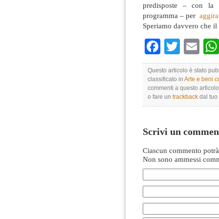
predisposte – con la s
programma – per
aggira
Speriamo davvero che il 
Faceboo
Twitte
Em
Questo articolo è stato pu
classificato in
Arte e beni cu
commenti a questo articolo 
o fare un
trackback
dal tuo 
Scrivi un commen
Ciascun commento potrà 
Non sono ammessi comme