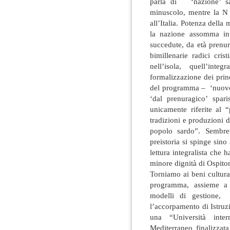
parla di ‘nazione’ sar
minuscolo, mentre la N m
all’Italia. Potenza della
la nazione assomma in 
succedute, da età prenur
bimillenarie radici cri
nell’isola, quell’int
formalizzazione dei prin
del programma – ‘nuovo p
‘dal prenuragico’ spar
unicamente riferite al “
tradizioni e produzioni d
popolo sardo”. Sembre
preistoria si spinge sin
lettura integralista ch
minore dignità di Ospito
Torniamo ai beni cultural
programma, assieme a v
modelli di gestione, 
l’accorpamento di Istruz
una “Università inter
Mediterraneo finalizzata