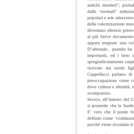
antichi mestieri”, prob
dalle ‘normali” istituz
popolari e arte attraverso
della valorizzazione mus
diventano silenzio preo
al più breve documento
appare neppure una volt
D’altronde, quando fai u
importanti, ed i beni 
spregiudicatamente carpit
ricevuto dai nostri f
Cappellacci parlano di 
preoccupazione viene 
dove cultura e identità,
scompaiono.
Invece, all’interno del
si promette che la Sarde
E’ vero che il ponte f
definito come ‘costituzi
perché viene ricordato il