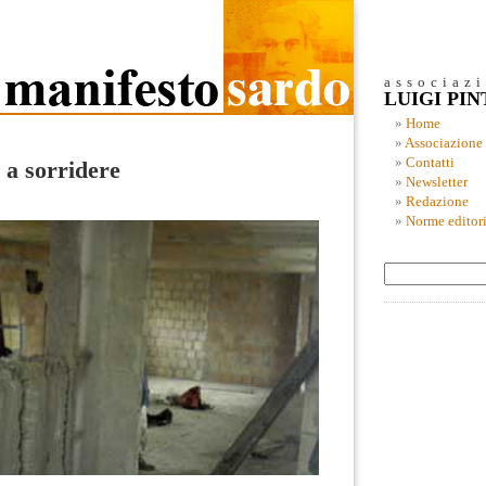
associaz
LUIGI PI
Home
Associazione
Contatti
 a sorridere
Newsletter
Redazione
Norme editori