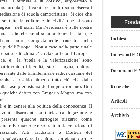
da: il termine è in corsivo, virgolettato e
aiuscola (e il carattere tondo) sono riservati
 mediazione di scuola democristiana. Si dice che
sé tutte le culture e le civiltà che si sono
Fondaz
agica, nell’isola. Ma l’evidenza è sulle nostre
stiane, ciò che sembra adombrare in Italia, e
Inchieste
egralismo non completamente riuscito nella
cipi dell’Europa. Non a caso nella parte finale
atto istituzionale’ e relazioni con l’Europa –
Interventi E O
isce, e la ‘tutela e la valorizzazione’ sono
patrimonio di identità, storia, lingua, cultura,
Documenti E M
erivante dalle bimillenmarie radici cristiane del
rebbe a rischio almeno tutto ciò che dalla
o alla fase precristiana dell’impero romano. Una
Rubriche
e ha qualche debito con Gregorio Magno, ma con
ne.
Articoli
i e in genere alla politica della conoscenza. Il
uoti disarmanti su tutela, catalogazione e
Archivio
presenta qualche surrogato bizzarro come
ione e Formazione e soprattutto la creazione di
nazionale Arti Tradizioni e Mestieri del
 a salvaguardare la cultura, artigianato arti e