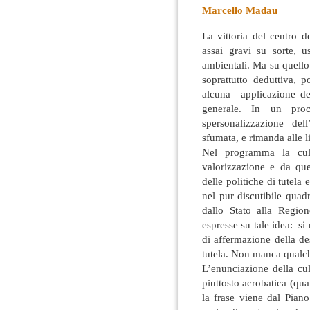
Marcello Madau
La vittoria del centro d
assai gravi su sorte, u
ambientali. Ma su quell
soprattutto deduttiva,
alcuna applicazione del
generale. In un pro
spersonalizzazione de
sfumata, e rimanda alle l
Nel programma la cult
valorizzazione e da que
delle politiche di tutela 
nel pur discutibile quad
dallo Stato alla Regi
espresse su tale idea: si 
di affermazione della de
tutela. Non manca qualch
L’enunciazione della cult
piuttosto acrobatica (qua 
la frase viene dal Pian