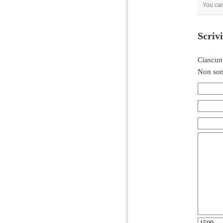
You ca
Scriv
Ciascun
Non son