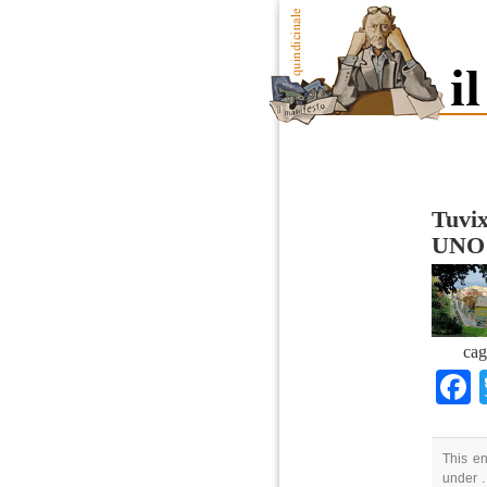
Tuvix
UNO
cag
This en
under .