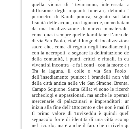
quella vicina di Tuvumannu, interessata a
diffusione degli impianti funerari, delimita 
perimetro di Karali punica, segnato sul lat
fisicità delle acque, ora lagunari e, immediatam
da una localizzazione di nuovo immateriale
come quasi sempre quelle karalitane: l’area del
di via San Paolo, cioè il luogo di localizzazion
sacro che, come di regola negli insediamenti p
con la necropoli, a segnare la delimitazione de
della comunità, i punti, critici e rituali, in c
viventi si incontra –e fa i conti –con la morte e 
Tra la laguna, il colle e via San Paolo
dell’insediamento punico: i brandelli non visi
della città antica nelle vie San Simone, Brenta,
Campo Scipione, Santa Gilla; vi sono le ricerc
archeologi e appassionati, ma anche le operazi
mercenarie di palazzinari e imprenditori: 
inizia alla fine dell’Ottocento e che non è mai fi
Il primo valore di Tuvixeddu è quindi quell
segnacolo forte di identità di una città scompa
nel ricordo; ma è anche il faro che ci rivela q