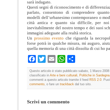
sarà indagato.
Questi segni di riconoscimento e di differenziaz
parlato, consentono di comprendere quanto 
modelli dell’urbanesimo contemporaneo o moder
città antica e quanto sia difficile, per noi
inevitabilmente del nostro tempo e dei suoi sc
immagini adeguate alla realtà storica.
Un
prossimo evento
che riguarda la necropo
forse potrà in qualche misura, mi auguro, aiut
quella memoria di una città dissolta di cui ho pa
Facebook
Twitter
Email
WhatsApp
Condividi
Questo articolo è stato pubblicato sabato, 1 Marzo 2008 
classificato in
Arte e beni culturali
,
Politiche in Sardegna
commenti a questo articolo tramite il feed
RSS 2.0
. Puo
commento
, o fare un
trackback
dal tuo sito.
Scrivi un commento