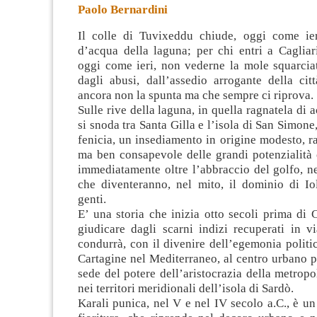
Paolo Bernardini
Il colle di Tuvixeddu chiude, oggi come ier
d’acqua della laguna; per chi entri a Cagliar
oggi come ieri, non vederne la mole squarciat
dagli abusi, dall’assedio arrogante della ci
ancora non la spunta ma che sempre ci riprova.
Sulle rive della laguna, in quella ragnatela di 
si snoda tra Santa Gilla e l’isola di San Simone
fenicia, un insediamento in origine modesto, r
ma ben consapevole delle grandi potenzialità 
immediatamente oltre l’abbraccio del golfo, nel
che diventeranno, nel mito, il dominio di Io
genti.
E’ una storia che inizia otto secoli prima di 
giudicare dagli scarni indizi recuperati in v
condurrà, con il divenire dell’egemonia politic
Cartagine nel Mediterraneo, al centro urbano p
sede del potere dell’aristocrazia della metropo
nei territori meridionali dell’isola di Sardò.
Karali punica, nel V e nel IV secolo a.C., è un