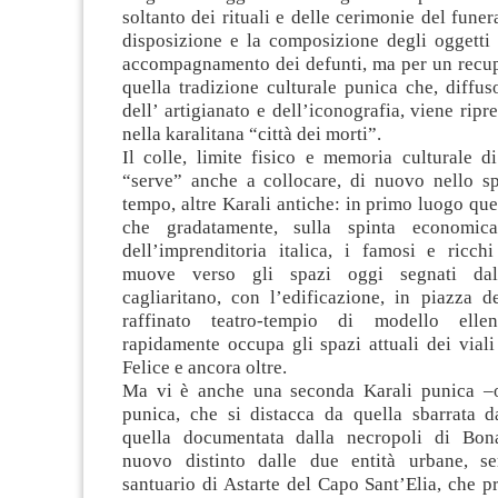
soltanto dei rituali e delle cerimonie del funer
disposizione e la composizione degli oggetti 
accompagnamento dei defunti, ma per un recup
quella tradizione culturale punica che, diffuso
dell’ artigianato e dell’iconografia, viene ripr
nella karalitana “città dei morti”.
Il colle, limite fisico e memoria culturale d
“serve” anche a collocare, di nuovo nello sp
tempo, altre Karali antiche: in primo luogo que
che gradatamente, sulla spinta economic
dell’imprenditoria italica, i famosi e ricch
muove verso gli spazi oggi segnati dall
cagliaritano, con l’edificazione, in piazza d
raffinato teatro-tempio di modello elle
rapidamente occupa gli spazi attuali dei viali
Felice e ancora oltre.
Ma vi è anche una seconda Karali punica –o
punica, che si distacca da quella sbarrata 
quella documentata dalla necropoli di Bona
nuovo distinto dalle due entità urbane, se
santuario di Astarte del Capo Sant’Elia, che p