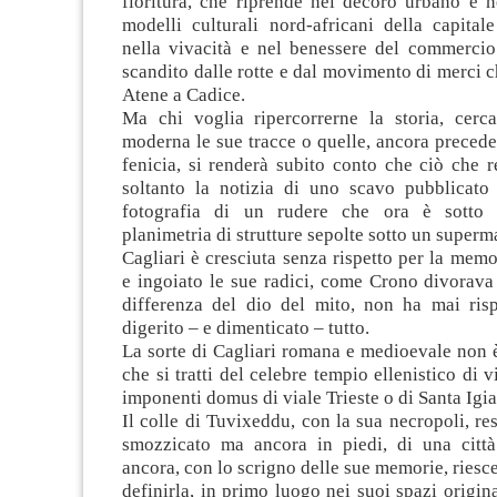
fioritura, che riprende nel decoro urbano e ne
modelli culturali nord-africani della capita
nella vivacità e nel benessere del commercio 
scandito dalle rotte e dal movimento di merci 
Atene a Cadice.
Ma chi voglia ripercorrerne la storia, cerca
moderna le sue tracce o quelle, ancora preceden
fenicia, si renderà subito conto che ciò che 
soltanto la notizia di uno scavo pubblicato 
fotografia di un rudere che ora è sotto
planimetria di strutture sepolte sotto un superm
Cagliari è cresciuta senza rispetto per la memo
e ingoiato le sue radici, come Crono divorava i
differenza del dio del mito, non ha mai risp
digerito – e dimenticato – tutto.
La sorte di Cagliari romana e medioevale non 
che si tratti del celebre tempio ellenistico di 
imponenti domus di viale Trieste o di Santa Igia
Il colle di Tuvixeddu, con la sua necropoli, res
smozzicato ma ancora in piedi, di una città 
ancora, con lo scrigno delle sue memorie, riesce
definirla, in primo luogo nei suoi spazi origina