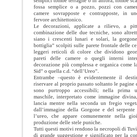
semplici tombe terragne o in anfora, tombe sca
fossa semplice o a pozzo, pozzi con camer
camere sovrapposte e contrapposte, in uno
fervore architettonico.
Le decorazioni, applicate a rilievo, a pi
combinazione delle due tecniche, sono altrett
siano i crescenti lunari e solari, la gorgon
bottiglia” scolpiti sulle parete frontale delle ce
leggeri reticoli di colore che dividono geo
pareti delle camere o quegli interni inte
decorazione più complessa e organica come la
Sid” o quella c.d. “dell’Ureo”.
Entrambe –questo è evidentemente il destin
riservare al proprio passato soltanto le pagine 
sono purtroppo accessibili; nella prima 
maschile, interpretato come immagine divina
lancia mentre nella seconda un fregio veget
dall’immagine della Gorgone e del serpente
l’ureo, che appare comunemente nella gioie
produzione delle stele puniche.
Tutti questi motivi rendono la necropoli di Tu
di grande suggestione e significato per la c