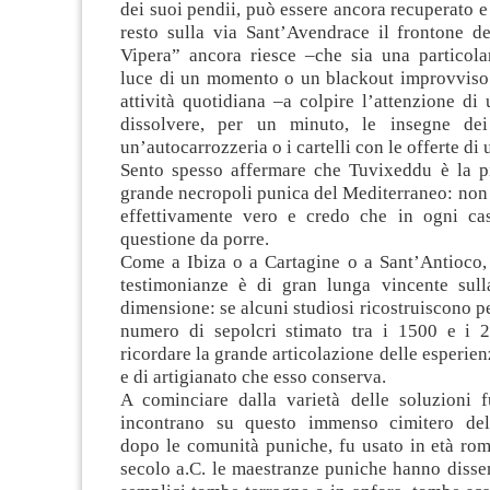
dei suoi pendii, può essere ancora recuperato e
resto sulla via Sant’Avendrace il frontone de
Vipera” ancora riesce –che sia una particolar
luce di un momento o un blackout improvviso 
attività quotidiana –a colpire l’attenzione di
dissolvere, per un minuto, le insegne dei
un’autocarrozzeria o i cartelli con le offerte di 
Sento spesso affermare che Tuvixeddu è la p
grande necropoli punica del Mediterraneo: non 
effettivamente vero e credo che in ogni ca
questione da porre.
Come a Ibiza o a Cartagine o a Sant’Antioco, 
testimonianze è di gran lunga vincente sull
dimensione: se alcuni studiosi ricostruiscono 
numero di sepolcri stimato tra i 1500 e i 2
ricordare la grande articolazione delle esperien
e di artigianato che esso conserva.
A cominciare dalla varietà delle soluzioni f
incontrano su questo immenso cimitero dell
dopo le comunità puniche, fu usato in età rom
secolo a.C. le maestranze puniche hanno disse