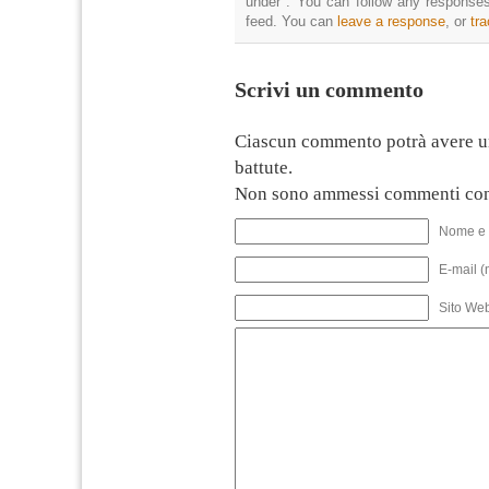
under . You can follow any responses
feed. You can
leave a response
, or
tr
Scrivi un commento
Ciascun commento potrà avere u
battute.
Non sono ammessi commenti con
Nome e 
E-mail (
Sito We