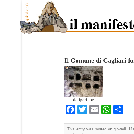
Il Comune di Cagliari f
deliperi.jpg
Facebook
Twitter
Email
What
Co
This entry was posted on giovedì, Mar