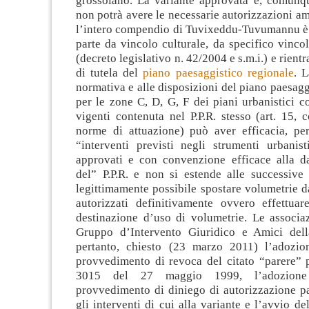
grossolano. La variante approvata è, comunque
non potrà avere le necessarie autorizzazioni amb
l’intero compendio di Tuvixeddu-Tuvumannu è t
parte da vincolo culturale, da specifico vinco
(decreto legislativo n. 42/2004 e s.m.i.) e rient
di tutela del
piano paesaggistico regionale
. 
normativa e alle disposizioni del piano paesagg
per le zone C, D, G, F dei piani urbanistici c
vigenti contenuta nel P.P.R. stesso (art. 15,
norme di attuazione) può aver efficacia, per
“interventi previsti negli strumenti urbanist
approvati e con convenzione efficace alla d
del” P.P.R. e non si estende alle successive 
legittimamente possibile spostare volumetrie 
autorizzati definitivamente ovvero effettua
destinazione d’uso di volumetrie. Le associaz
Gruppo d’Intervento Giuridico e Amici dell
pertanto, chiesto (23 marzo 2011) l’adozio
provvedimento di revoca del citato “parere” p
3015 del 27 maggio 1999, l’adozione 
provvedimento di diniego di autorizzazione pa
gli interventi di cui alla variante e l’avvio de