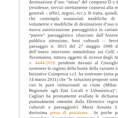
destinazione d’uso “mista” del comparto D e 
(residenze, servizi strettamente connessi alla r
generali – uffici, negozi, ecc.). Si tratta, quindi
che contempla sostanziali modifiche di 
volumetrie e modifiche di destinazioni d’uso ta
nuova autorizzazione paesaggistica in variant
“parere” paesaggistico rilasciato dall’Assess
pubblica istruzione, beni culturali – Serv
paesaggio n. 3015 del 27 maggio 1999 di
dell’intero intervento immobiliare sui Colli
Tuvumannu, tuttora oggetto di ricorso degli A
n. 4444/2010
pendente davanti al Consiglio
sostenere le ragioni della bontà della variante 
Iniziative Coimpresa s.r.l. ha sostenuto (nota p
14 marzo 2011) che “le soluzioni proposte sono
con le parti istituzionali su citate (Miba
Regionale agli Enti Locali e Urbanistica)”
Cagliari ha prontamente avallato le dichiaraz
puntualmente smentite dalla Direttrice regio
culturali e paesaggistici Maria Assunta 
durissima
presa di posizione
. In poche pa