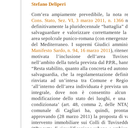
Stefano Deliperi
Com’era ampiamente prevedibile, la nota 
Cons. Stato, Sez. VI, 3 marzo 2011, n. 1366
n
definitivamente la pluridecennale “battaglia” 
salvaguardare e valorizzare correttamente la
area
sepolcrale punico-romana (con emergenze 
del Mediterraneo. I supremi Giudici amminis
Manifesto Sardo, n. 94, 16 marzo 2011
), riten
motivata l’inclusione dell’area Tuvixe
nell’ambito della tutela prevista dal P.P.R., ha
“Resta stabilito, quanto alla concreta ed autono
salvaguardia, che la regolamentazione definit
rinviata ad un’intesa tra Comune e Regi
‘all’interno dell’area individuata è prevista un
integrale, dove non è consentito alcun 
modificazione dello stato dei luoghi, e una f
condizionata’ (art. 48, comma 2, delle NTA)
comunale di Cagliari ha, quindi, pronta
approvando (28 marzo 2011) la proposta di va
intervento immobiliare sui Colli di Tuvixe