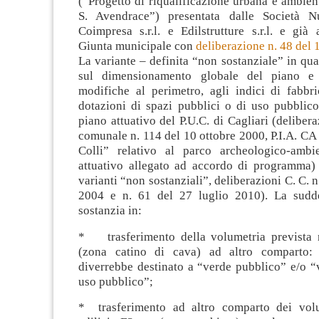
(“Progetto di riqualificazione urbana e ambient
S. Avendrace”) presentata dalle Società Nu
Coimpresa s.r.l. e Edilstrutture s.r.l. e già
Giunta municipale con
deliberazione n. 48 del
La variante – definita “non sostanziale” in qu
sul dimensionamento globale del piano e
modifiche al perimetro, agli indici di fabbri
dotazioni di spazi pubblici o di uso pubblico
piano attuativo del P.U.C. di Cagliari (deliber
comunale n. 114 del 10 ottobre 2000, P.I.A. CA
Colli” relativo al parco archeologico-ambi
attuativo allegato ad accordo di programma)
varianti “non sostanziali”, deliberazioni C. C. n
2004 e n. 61 del 27 luglio 2010). La sudde
sostanzia in:
* trasferimento della volumetria prevista 
(zona catino di cava) ad altro comparto:
diverrebbe destinato a “verde pubblico” e/o “
uso pubblico”;
* trasferimento ad altro comparto dei volu