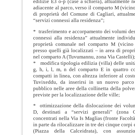
edilizie E3 o-p (case a schiera), attualmente ne
adiacente al parco, verso il comparto M (vicin
di proprietà del Comune di Cagliari, attualme
“servizi connessi alla residenza”;
* trasferimento e accorpamento dei volumi dest
connessi alla residenza” attualmente individu
proprietà comunale nel comparto M (vicino 
presso quelli già localizzati – in area di prop
nel comparto A (Tuvumannu, zona Via Castelli)
* modifica tipologia edilizia (villa) delle unità 
g, h, i, l, m, n del comparto E in quattro co
compatti in linea, con altezza inferiore al cost
Tuvixeddu, da inserirsi in un nuovo parco
pubblico nelle aree della collinetta della polve
previste per la localizzazione delle ville;
* ottimizzazione della dislocazione dei volu
D, destinati a “servizi generali” (zona G
concentrati nella Via Is Maglias (fronte Facoltà
in parte da rilocalizzare in tre dei cinque corp
(Piazza della Calceidrata), con assunz