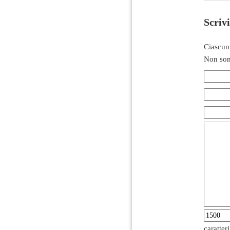
Scriv
Ciascun
Non son
caratter