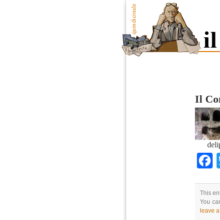
Il Co
deli
This en
You can
leave 