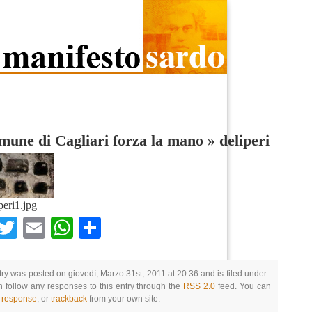
mune di Cagliari forza la mano
»
deliperi
peri1.jpg
Facebook
Twitter
Email
WhatsApp
Condividi
try was posted on giovedì, Marzo 31st, 2011 at 20:36 and is filed under .
 follow any responses to this entry through the
RSS 2.0
feed. You can
a response
, or
trackback
from your own site.