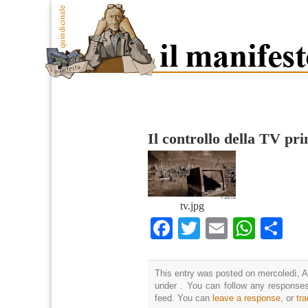
Il controllo della TV pri
tv.jpg
Facebook
Twitter
Email
What
Co
This entry was posted on mercoledì, Ap
under . You can follow any responses
feed. You can
leave a response
, or
tr