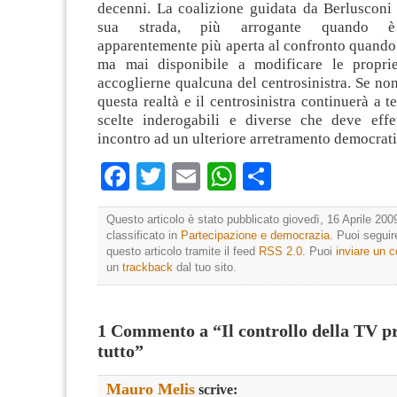
decenni. La coalizione guidata da Berlusconi 
sua strada, più arrogante quando è 
apparentemente più aperta al confronto quando
ma mai disponibile a modificare le proprie
accoglierne qualcuna del centrosinistra. Se non
questa realtà e il centrosinistra continuerà a t
scelte inderogabili e diverse che deve eff
incontro ad un ulteriore arretramento democrati
Facebook
Twitter
Email
WhatsApp
Condividi
Questo articolo è stato pubblicato giovedì, 16 Aprile 200
classificato in
Partecipazione e democrazia
. Puoi segui
questo articolo tramite il feed
RSS 2.0
. Puoi
inviare un
un
trackback
dal tuo sito.
1 Commento a “Il controllo della TV p
tutto”
Mauro Melis
scrive: