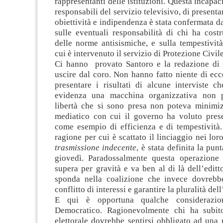
rappresentanti delle istituzioni. Questa incapac
responsabili del servizio televisivo, di presenta
obiettività e indipendenza è stata confermata da
sulle eventuali responsabilità di chi ha costr
delle norme antisismiche, e sulla tempestività
cui è intervenuto il servizio di Protezione Civile
Ci hanno provato Santoro e la redazione di
uscire dal coro. Non hanno fatto niente di ec
presentare i risultati di alcune interviste c
evidenza una macchina organizzativa non p
libertà che si sono presa non poteva minimi
mediatico con cui il governo ha voluto prese
come esempio di efficienza e di tempestività.
ragione per cui è scattato il linciaggio nei lor
trasmissione indecente
, è stata definita la pun
giovedì. Paradossalmente questa operazione 
supera per gravità e va ben al di là dell’editt
sponda nella coalizione che invece dovrebbe
conflitto di interessi e garantire la pluralità de
E qui è opportuna qualche considerazion
Democratico. Ragionevolmente chi ha subito
elettorale dovrebbe sentirsi obbligato ad una r