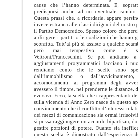
cause che l’hanno determinata. E, sopratt
predisporsi anche ad un eventuale cambio
Questa prassi che, a ricordarla, appare persin
invece estranea alle classi dirigenti del nostro
il Partito Democratico. Spesso coloro che per
a dirigere i partiti o le coalizioni che hanno g
sconfitta. Tutt’al più si assiste a qualche scam
però mai tempestivo come è su
Veltroni/Franceschini. Se poi andiamo a
aggiustamenti programmatici facciano i nuo
rendiamo conto che le scelte sono spe
dall’immobilismo o dall’avvicinamento
accomodamenti, ai programmi degli avver
avessero il timore, nel prenderne le distanze, d
eversivi. Ecco, la scelta che i rappresentanti d
sulla vicenda di Anno Zero nasce da questo ap
convincimento che il conflitto d’interessi relat
dei mezzi di comunicazione sia ormai irrisolvibi
si possa raggiungere un accordo bipartisan, do
gestire porzioni di potere. Quanto sia ineffic
questa scelta è dimostrato dall’esperienza d