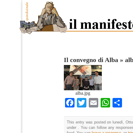
Il convegno di Alba
»
al
alba.jpg
Facebook
Twitter
Email
What
Co
This entry was posted on lunedì, Otto
under . You can follow any responses
feed. You can
leave a response
, or
tr