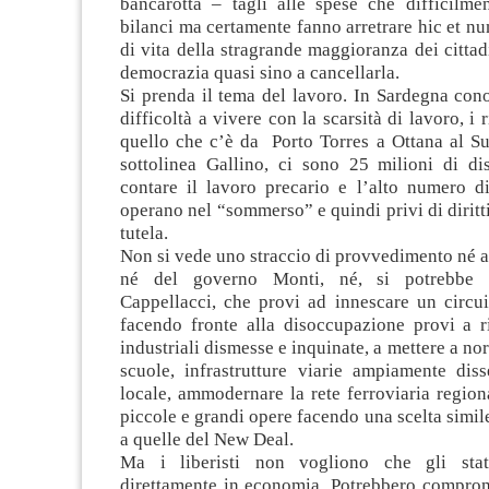
bancarotta – tagli alle spese che difficilme
bilanci ma certamente fanno arretrare hic et nu
di vita della stragrande maggioranza dei cittadi
democrazia quasi sino a cancellarla.
Si prenda il tema del lavoro. In Sardegna con
difficoltà a vivere con la scarsità di lavoro, i 
quello che c’è da Porto Torres a Ottana al Su
sottolinea Gallino, ci sono 25 milioni di di
contare il lavoro precario e l’alto numero di
operano nel “sommerso” e quindi privi di diritt
tutela.
Non si vede uno straccio di provvedimento né a
né del governo Monti, né, si potrebbe a
Cappellacci, che provi ad innescare un circui
facendo fronte alla disoccupazione provi a r
industriali dismesse e inquinate, a mettere a no
scuole, infrastrutture viarie ampiamente diss
locale, ammodernare la rete ferroviaria regiona
piccole e grandi opere facendo una scelta simile
a quelle del New Deal.
Ma i liberisti non vogliono che gli stat
direttamente in economia. Potrebbero comprome