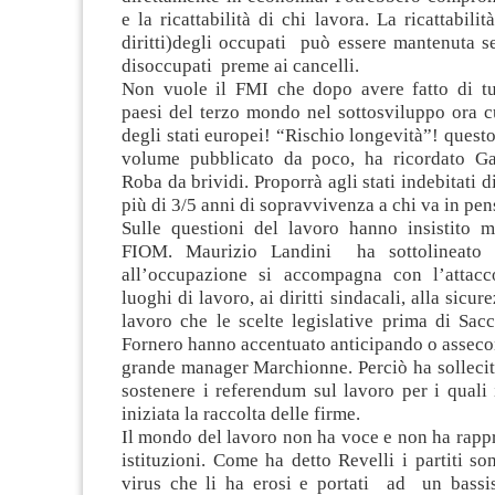
e la ricattabilità di chi lavora. La ricattabilità
diritti)degli occupati può essere mantenuta 
disoccupati preme ai cancelli.
Non vuole il FMI che dopo avere fatto di tut
paesi del terzo mondo nel sottosviluppo ora cu
degli stati europei! “Rischio longevità”! questo 
volume pubblicato da poco, ha ricordato Ga
Roba da brividi. Proporrà agli stati indebitati 
più di 3/5 anni di sopravvivenza a chi va in pe
Sulle questioni del lavoro hanno insistito mo
FIOM. Maurizio Landini ha sottolineato 
all’occupazione si accompagna con l’attacco
luoghi di lavoro, ai diritti sindacali, alla sicur
lavoro che le scelte legislative prima di Sac
Fornero hanno accentuato anticipando o asseco
grande manager Marchionne. Perciò ha sollecit
sostenere i referendum sul lavoro per i quali
iniziata la raccolta delle firme.
Il mondo del lavoro non ha voce e non ha rapp
istituzioni. Come ha detto Revelli i partiti so
virus che li ha erosi e portati ad un bassis