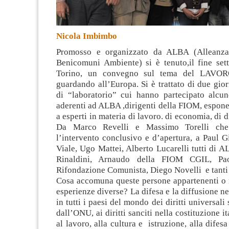
Nicola Imbimbo
Promosso e organizzato da ALBA (Alleanza
Benicomuni Ambiente) si è tenuto,il fine set
Torino, un convegno sul tema del LAVO
guardando all’Europa. Si è trattato di due giorn
di “laboratorio” cui hanno partecipato alcu
aderenti ad ALBA ,dirigenti della FIOM, esponent
a esperti in materia di lavoro. di economia, di di
Da Marco Revelli e Massimo Torelli che
l’intervento conclusivo e d’apertura, a Paul 
Viale, Ugo Mattei, Alberto Lucarelli tutti di 
Rinaldini, Arnaudo della FIOM CGIL, Pao
Rifondazione Comunista, Diego Novelli e tanti a
Cosa accomuna queste persone appartenenti o 
esperienze diverse? La difesa e la diffusione ne
in tutti i paesi del mondo dei diritti universali
dall’ONU, ai diritti sanciti nella costituzione i
al lavoro, alla cultura e istruzione, alla difesa