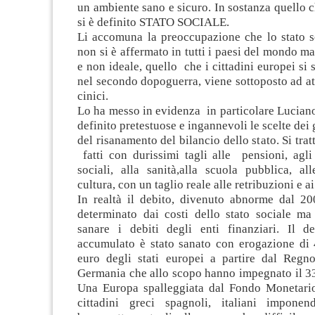
un ambiente sano e sicuro. In sostanza quello 
si è definito STATO SOCIALE.
Li accomuna la preoccupazione che lo stato s
non si è affermato in tutti i paesi del mondo ma
e non ideale, quello che i cittadini europei si
nel secondo dopoguerra, viene sottoposto ad att
cinici.
Lo ha messo in evidenza in particolare Lucian
definito pretestuose e ingannevoli le scelte dei
del risanamento del bilancio dello stato. Si tra
fatti con durissimi tagli alle pensioni, agli
sociali, alla sanità,alla scuola pubblica, al
cultura, con un taglio reale alle retribuzioni e ai
In realtà il debito, divenuto abnorme dal 20
determinato dai costi dello stato sociale ma 
sanare i debiti degli enti finanziari. Il d
accumulato è stato sanato con erogazione di 4
euro degli stati europei a partire dal Regn
Germania che allo scopo hanno impegnato il 33
Una Europa spalleggiata dal Fondo Monetari
cittadini greci spagnoli, italiani impon