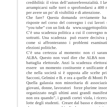
credibilità: il virus dell’autoreferenzialità. I 
arrampicarsi sulle torri o sprofondarsi a 400 m
per avere un po’ di visibilità e di attenzione.
Che fare? Questa domanda ovviamente ha 
risposte nel corso del convegno i cui lavori 
“you tube” con un link da www.soggettopolitic
C’è una scadenza politica a cui il convegno 
sottratti. Una scadenza può essere decisiva p
come si affronteranno i problemi esaminati
elezioni politiche.
C’è una certezza al momento: non ci sarann
ALBA. Questo non vuol dire che ALBA non pa
battaglia elettorale. Anzi la scadenza elettora
essere un momento costituente e unificante de
che nella società si è opposta alle scelte pr
Sacconi, Gelmini e B. e ora a quelle di Monti 
Quella galassia non minoritaria di associazi
giovani, donne, lavoratori forze plurime ins
organizzato negli ultimi anni grandi manifest
non ora quando”, i grandi cortei viola, i ricercat
lotte degli studenti. Creare dal basso e democr