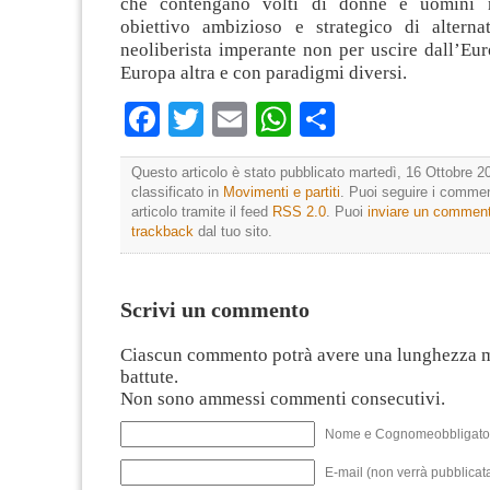
che contengano volti di donne e uomini 
obiettivo ambizioso e strategico di alterna
neoliberista imperante non per uscire dall’Eu
Europa altra e con paradigmi diversi.
Facebook
Twitter
Email
WhatsApp
Condividi
Questo articolo è stato pubblicato martedì, 16 Ottobre 2
classificato in
Movimenti e partiti
. Puoi seguire i commen
articolo tramite il feed
RSS 2.0
. Puoi
inviare un commen
trackback
dal tuo sito.
Scrivi un commento
Ciascun commento potrà avere una lunghezza 
battute.
Non sono ammessi commenti consecutivi.
Nome e Cognomeobbligato
E-mail (non verrà pubblicata